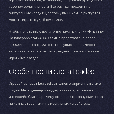
уровнем волатильности. Все раунды проходят на
виртуальные кредиты, поэтому вы ничем не рискуете и
можете играть в удобном темпе.
Чтобы начать игру, достаточно нажать кнопку
«Играть»
.
На платформе
VAVADA Казино
представлено более
10 000 игровых автоматов от ведущих провайдеров,
включая классические слоты, видеослоты, настольные
игры и live-раздел.
Особенности слота Loaded
Игровой автомат
Loaded
выполнен в фирменном стиле
студии
Microgaming
и поддерживает адаптивный
интерфейс, благодаря чему он корректно запускается как
на компьютере, так и на мобильных устройствах.