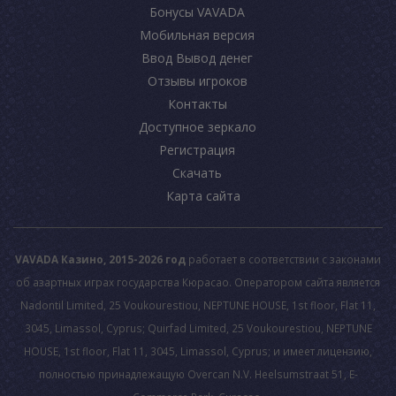
Бонусы VAVADA
Мобильная версия
Ввод Вывод денег
Отзывы игроков
Контакты
Доступное зеркало
Регистрация
Скачать
Карта сайта
VAVADA Казино, 2015-2026 год
работает в соответствии с законами
об азартных играх государства Кюрасао. Оператором сайта является
Nadontil Limited, 25 Voukourestiou, NEPTUNE HOUSE, 1st floor, Flat 11,
3045, Limassol, Cyprus; Quirfad Limited, 25 Voukourestiou, NEPTUNE
HOUSE, 1st floor, Flat 11, 3045, Limassol, Cyprus; и имеет лицензию,
полностью принадлежащую Overcan N.V. Heelsumstraat 51, E-