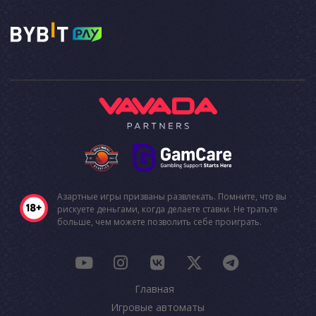
Азартные игры призваны развлекать. Помните, что вы
рискуете деньгами, когда делаете ставки. Не тратьте
больше, чем можете позволить себе проиграть.
Главная
Игровые автоматы