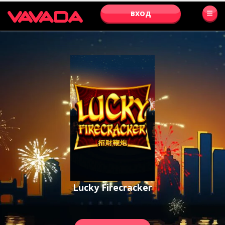
ВХОД
Lucky Firecracker