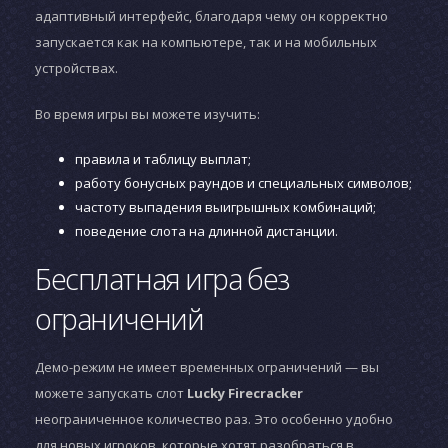
адаптивный интерфейс, благодаря чему он корректно
запускается как на компьютере, так и на мобильных
устройствах.
Во время игры вы можете изучить:
правила и таблицу выплат;
работу бонусных раундов и специальных символов;
частоту выпадения выигрышных комбинаций;
поведение слота на длинной дистанции.
Бесплатная игра без
ограничений
Демо-режим не имеет временных ограничений — вы
можете запускать слот
Lucky Firecracker
неограниченное количество раз. Это особенно удобно
для новых игроков, которые хотят разобраться в