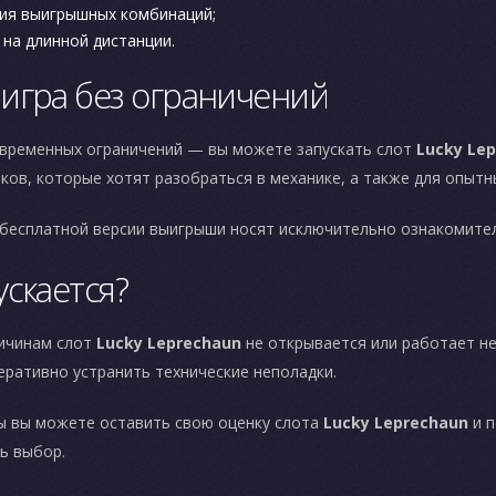
ия выигрышных комбинаций;
 на длинной дистанции.
 игра без ограничений
временных ограничений — вы можете запускать слот
Lucky Le
ков, которые хотят разобраться в механике, а также для опытн
 бесплатной версии выигрыши носят исключительно ознакомител
ускается?
ричинам слот
Lucky Leprechaun
не открывается или работает н
еративно устранить технические неполадки.
ы вы можете оставить свою оценку слота
Lucky Leprechaun
и п
ь выбор.