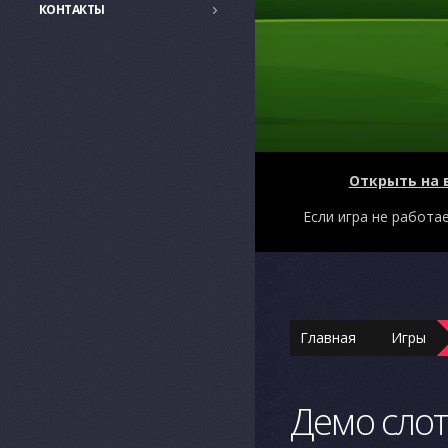
КОНТАКТЫ
Открыть на 
Если игра не работа
Главная
Игры
Демо слот