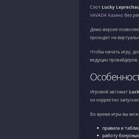
Слот
Lucky Leprecha
VAVADA Казино
без ре
Демо-версия позволяе
проходят на виртуальн
Чтобы начать игру, д
ведущих провайдеров, 
Особенност
Игровой автомат
Luc
он корректно запускае
Во время игры вы мож
правила и табли
работу бонусных