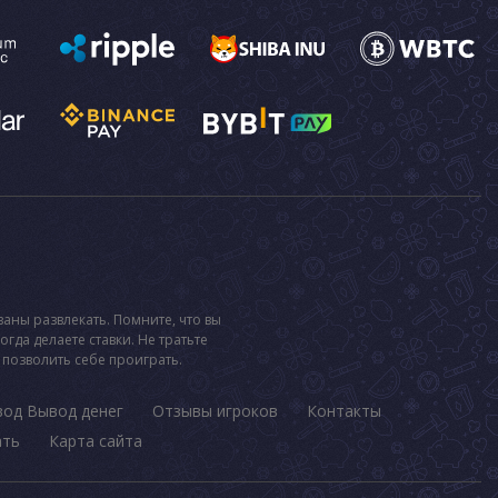
аны развлекать. Помните, что вы
огда делаете ставки. Не тратьте
позволить себе проиграть.
вод Вывод денег
Отзывы игроков
Контакты
ать
Карта сайта