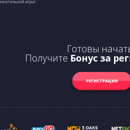
лекательной игры!
Готовы начат
Получите
Бонус за ре
РЕГИСТРАЦИЯ