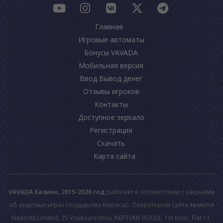
Главная
Игровые автоматы
Бонусы VAVADA
Мобильная версия
Ввод Вывод денег
Отзывы игроков
Контакты
Доступное зеркало
Регистрация
Скачать
Карта сайта
VAVADA Казино, 2015-2026 год
работает в соответствии с законами
об азартных играх государства Кюрасао. Оператором сайта является
Nadontil Limited, 25 Voukourestiou, NEPTUNE HOUSE, 1st floor, Flat 11,