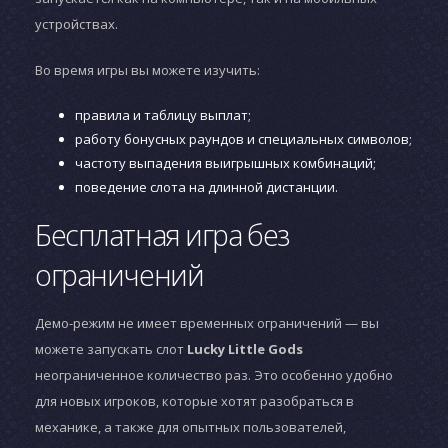
устройствах.
Во время игры вы можете изучить:
правила и таблицу выплат;
работу бонусных раундов и специальных символов;
частоту выпадения выигрышных комбинаций;
поведение слота на длинной дистанции.
Бесплатная игра без
ограничений
Демо-режим не имеет временных ограничений — вы
можете запускать слот
Lucky Little Gods
неограниченное количество раз. Это особенно удобно
для новых игроков, которые хотят разобраться в
механике, а также для опытных пользователей,