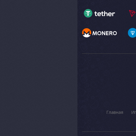
Главная
И