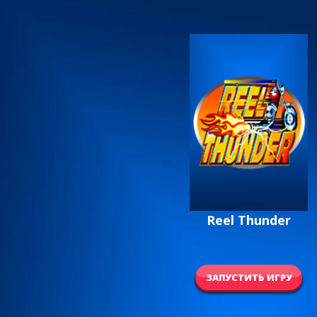
Reel Thunder
ЗАПУСТИТЬ ИГРУ