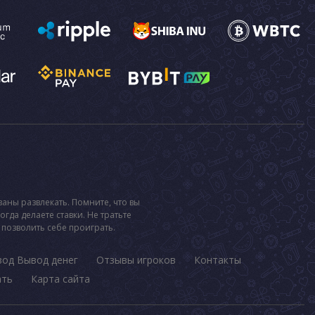
аны развлекать. Помните, что вы
огда делаете ставки. Не тратьте
позволить себе проиграть.
вод Вывод денег
Отзывы игроков
Контакты
ать
Карта сайта