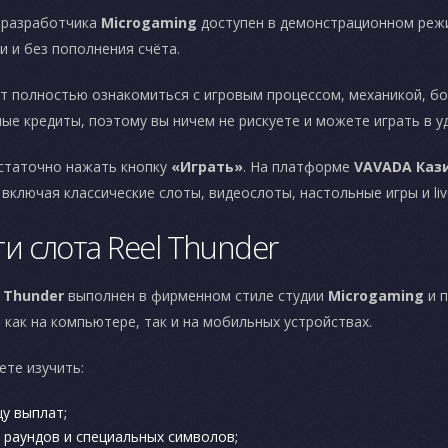
 разработчика
Microgaming
доступен в демонстрационном режи
и и без пополнения счёта.
т полностью ознакомиться с игровым процессом, механикой, бо
ые кредиты, поэтому вы ничем не рискуете и можете играть в у
остаточно нажать кнопку
«Играть»
. На платформе
VAVADA Каз
включая классические слоты, видеослоты, настольные игры и liv
и слота Reel Thunder
 Thunder
выполнен в фирменном стиле студии
Microgaming
и п
 как на компьютере, так и на мобильных устройствах.
ете изучить:
цу выплат;
 раундов и специальных символов;