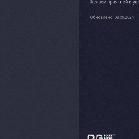
Желаем приятной и ув
Обновлено:
08.09.2024