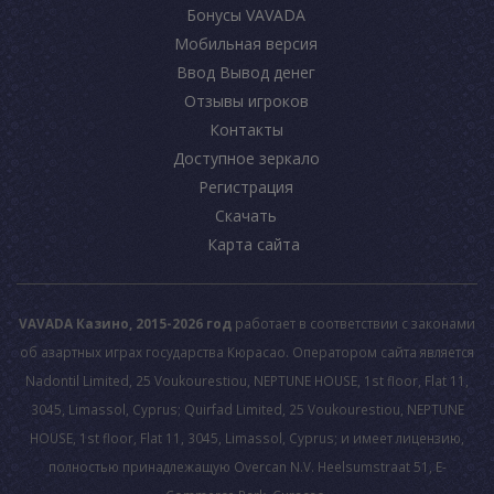
Бонусы VAVADA
Мобильная версия
Ввод Вывод денег
Отзывы игроков
Контакты
Доступное зеркало
Регистрация
Скачать
Карта сайта
VAVADA Казино, 2015-2026 год
работает в соответствии с законами
об азартных играх государства Кюрасао. Оператором сайта является
Nadontil Limited, 25 Voukourestiou, NEPTUNE HOUSE, 1st floor, Flat 11,
3045, Limassol, Cyprus; Quirfad Limited, 25 Voukourestiou, NEPTUNE
HOUSE, 1st floor, Flat 11, 3045, Limassol, Cyprus; и имеет лицензию,
полностью принадлежащую Overcan N.V. Heelsumstraat 51, E-