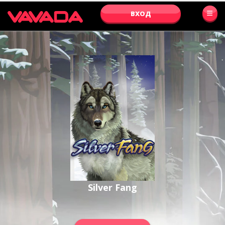
ВХОД
Silver Fang