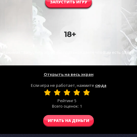
ЗАПУСТИТЬ ИГРУ
Нажимая "Запустить игру", вы подтверждаете что Вам есть 18 лет.
Открыть на весь экран
Если игра не работает, нажмите
сюда
Рейтинг
5
Всего оценок:
1
ИГРАТЬ НА ДЕНЬГИ