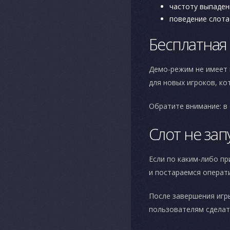
частоту выпаден
поведение слота
Бесплатная
Демо-режим не имеет 
для новых игроков, ко
Обратите внимание: в
Слот не зап
Если по каким-либо п
и постараемся операт
После завершения игр
пользователям сделат