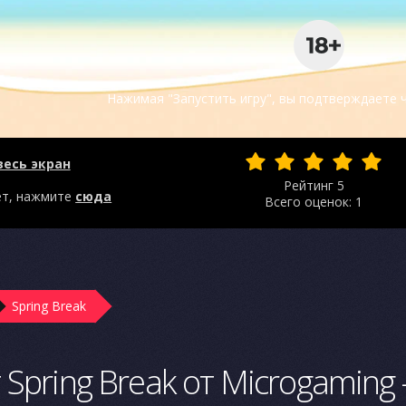
Нажимая "Запустить игру", вы подтверждаете ч
весь экран
Рейтинг
5
ет, нажмите
сюда
Всего оценок:
1
Spring Break
 Spring Break от Microgaming