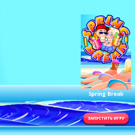
Spring Break
ЗАПУСТИТЬ ИГРУ