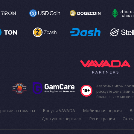
Азартные игры призв
рискуете деньгами, к
больше, чем можете 
гровые автоматы
Бонусы VAVADA
Мобильная версия
В
Доступное зеркало
Регистрация
Скач