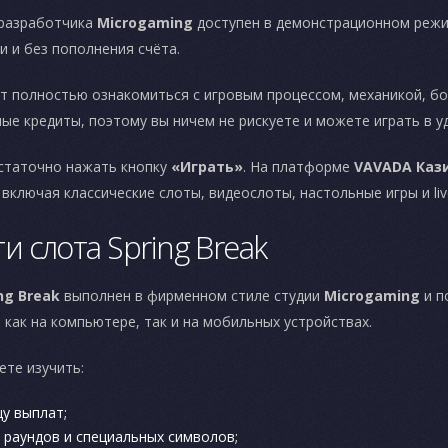
разработчика
Microgaming
доступен в демонстрационном режим
и и без пополнения счёта.
т полностью ознакомиться с игровым процессом, механикой, бо
ые кредиты, поэтому вы ничем не рискуете и можете играть в у
остаточно нажать кнопку
«Играть»
. На платформе
VAVADA Каз
включая классические слоты, видеослоты, настольные игры и liv
 слота Spring Break
ng Break
выполнен в фирменном стиле студии
Microgaming
и п
 как на компьютере, так и на мобильных устройствах.
ете изучить:
цу выплат;
 раундов и специальных символов;