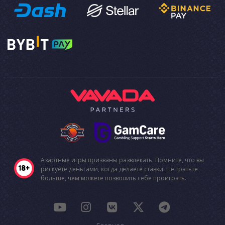
Азартные игры призваны развлекать. Помните, что вы
рискуете деньгами, когда делаете ставки. Не тратьте
больше, чем можете позволить себе проиграть.