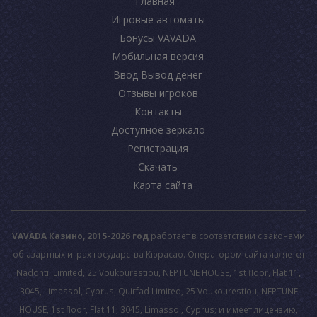
Главная
Игровые автоматы
Бонусы VAVADA
Мобильная версия
Ввод Вывод денег
Отзывы игроков
Контакты
Доступное зеркало
Регистрация
Скачать
Карта сайта
VAVADA Казино, 2015-2026 год
работает в соответствии с законами
об азартных играх государства Кюрасао. Оператором сайта является
Nadontil Limited, 25 Voukourestiou, NEPTUNE HOUSE, 1st floor, Flat 11,
3045, Limassol, Cyprus; Quirfad Limited, 25 Voukourestiou, NEPTUNE
HOUSE, 1st floor, Flat 11, 3045, Limassol, Cyprus; и имеет лицензию,