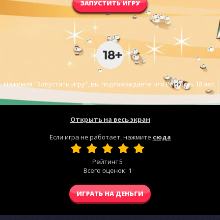
ЗАПУСТИТЬ ИГРУ
Нажимая "Запустить игру", вы подтверждаете что Вам есть 18 лет.
Открыть на весь экран
Если игра не работает, нажмите
сюда
Рейтинг
5
Всего оценок:
1
ИГРАТЬ НА ДЕНЬГИ