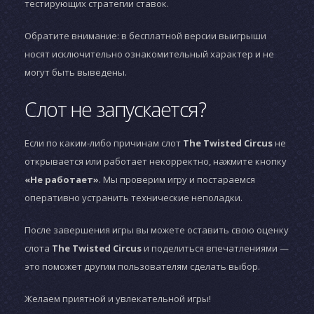
тестирующих стратегии ставок.
Обратите внимание: в бесплатной версии выигрыши
носят исключительно ознакомительный характер и не
могут быть выведены.
Слот не запускается?
Если по каким-либо причинам слот
The Twisted Circus
не
открывается или работает некорректно, нажмите кнопку
«Не работает»
. Мы проверим игру и постараемся
оперативно устранить технические неполадки.
После завершения игры вы можете оставить свою оценку
слота
The Twisted Circus
и поделиться впечатлениями —
это поможет другим пользователям сделать выбор.
Желаем приятной и увлекательной игры!