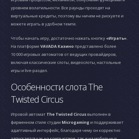
уровнем волатильности. Все раунды проходят на
виртуальные кредиты, поэтому вы ничем не рискуете и
можете играть в удобном темпе.
Чтобы начать игру, достаточно нажать кнопку
«Играть»
.
На платформе
VAVADA Казино
представлено более
10 000 игровых автоматов от ведущих провайдеров,
включая классические слоты, видеослоты, настольные
игры и live-раздел.
Особенности слота The
Twisted Circus
Игровой автомат
The Twisted Circus
выполнен в
фирменном стиле студии
Microgaming
и поддерживает
адаптивный интерфейс, благодаря чему он корректно
запускается как на компьютере, так и на мобильных