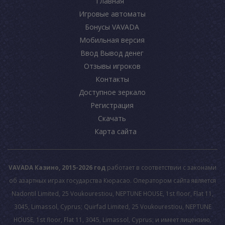
Главная
Игровые автоматы
Бонусы VAVADA
Мобильная версия
Ввод Вывод денег
Отзывы игроков
Контакты
Доступное зеркало
Регистрация
Скачать
Карта сайта
VAVADA Казино, 2015-2026 год
работает в соответствии с законами
об азартных играх государства Кюрасао. Оператором сайта является
Nadontil Limited, 25 Voukourestiou, NEPTUNE HOUSE, 1st floor, Flat 11,
3045, Limassol, Cyprus; Quirfad Limited, 25 Voukourestiou, NEPTUNE
HOUSE, 1st floor, Flat 11, 3045, Limassol, Cyprus; и имеет лицензию,