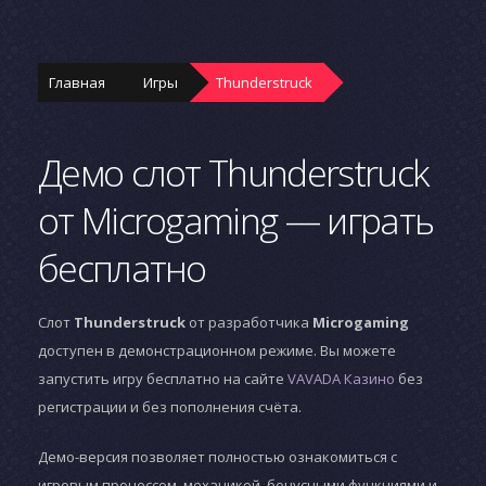
Главная
Игры
Thunderstruck
Демо слот Thunderstruck
от Microgaming — играть
бесплатно
Слот
Thunderstruck
от разработчика
Microgaming
доступен в демонстрационном режиме. Вы можете
запустить игру бесплатно на сайте
VAVADA Казино
без
регистрации и без пополнения счёта.
Демо-версия позволяет полностью ознакомиться с
игровым процессом, механикой, бонусными функциями и