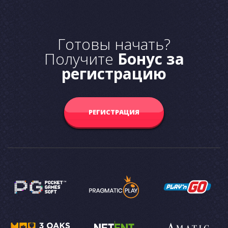
Готовы начать?
Получите
Бонус за
регистрацию
РЕГИСТРАЦИЯ