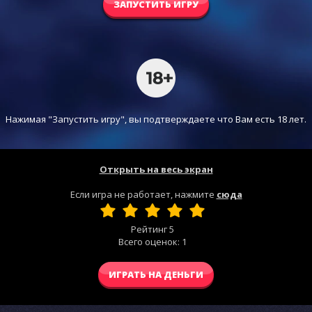
ЗАПУСТИТЬ ИГРУ
Нажимая "Запустить игру", вы подтверждаете что Вам есть 18 лет.
Открыть на весь экран
Если игра не работает, нажмите
сюда
Рейтинг
5
Всего оценок:
1
ИГРАТЬ НА ДЕНЬГИ