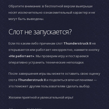
Обратите внимание: в бесплатной версии выигрыши
носят исключительно ознакомительный характер и не
могут быть выведены.
Слот не запускается?
Если по каким-либо причинам слот
Thunderstruck II
не
открывается или работает некорректно, нажмите кнопку
«Не работает»
. Мы проверим игру и постараемся
оперативно устранить технические неполадки.
После завершения игры вы можете оставить свою оценку
слота
Thunderstruck II
и поделиться впечатлениями —
это поможет другим пользователям сделать выбор.
Желаем приятной и увлекательной игры!