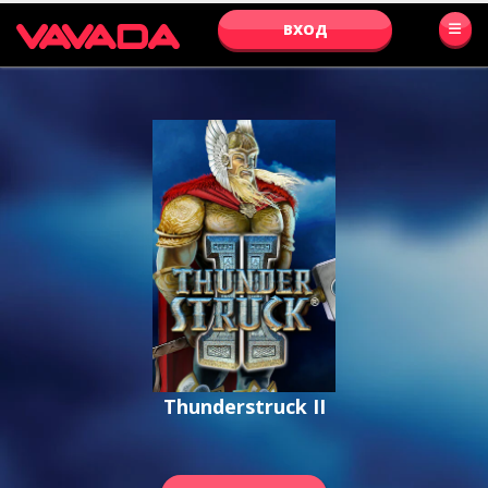
ВХОД
Thunderstruck II