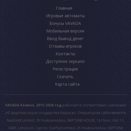
Главная
Игровые автоматы
Бонусы VAVADA
Мобильная версия
Ввод Вывод денег
Отзывы игроков
Контакты
Доступное зеркало
Регистрация
Скачать
Карта сайта
VAVADA Казино, 2015-2026 год
работает в соответствии с законами
об азартных играх государства Кюрасао. Оператором сайта является
Nadontil Limited, 25 Voukourestiou, NEPTUNE HOUSE, 1st floor, Flat 11,
3045, Limassol, Cyprus; Quirfad Limited, 25 Voukourestiou, NEPTUNE