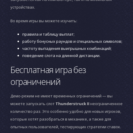
устройствах.
Во время игры вы можете изучить:
правила и таблицу выплат;
работу бонусных раундов и специальных символов;
частоту выпадения выигрышных комбинаций;
поведение слота на длинной дистанции.
Бесплатная игра без
ограничений
Демо-режим не имеет временных ограничений — вы
можете запускать слот
Thunderstruck II
неограниченное
количество раз. Это особенно удобно для новых игроков,
которые хотят разобраться в механике, а также для
опытных пользователей, тестирующих стратегии ставок.