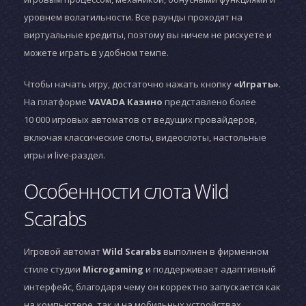
уровнем волатильности. Все раунды проходят на
виртуальные кредиты, поэтому вы ничем не рискуете и
можете играть в удобном темпе.
Чтобы начать игру, достаточно нажать кнопку
«Играть»
.
На платформе
VAVADA Казино
представлено более
10 000 игровых автоматов от ведущих провайдеров,
включая классические слоты, видеослоты, настольные
игры и live-раздел.
Особенности слота Wild
Scarabs
Игровой автомат
Wild Scarabs
выполнен в фирменном
стиле студии
Microgaming
и поддерживает адаптивный
интерфейс, благодаря чему он корректно запускается как
на компьютере, так и на мобильных устройствах.