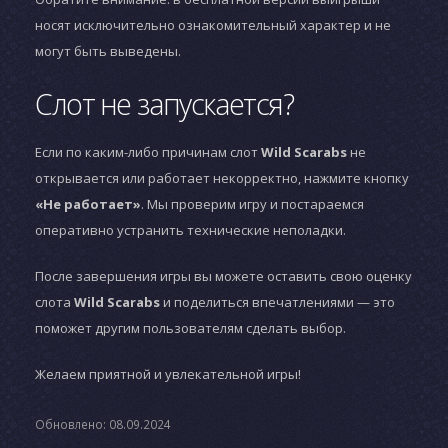
носят исключительно ознакомительный характер и не
могут быть выведены.
Слот не запускается?
Если по каким-либо причинам слот
Wild Scarabs
не
открывается или работает некорректно, нажмите кнопку
«Не работает»
. Мы проверим игру и постараемся
оперативно устранить технические неполадки.
После завершения игры вы можете оставить свою оценку
слота
Wild Scarabs
и поделиться впечатлениями — это
поможет другим пользователям сделать выбор.
Желаем приятной и увлекательной игры!
Обновлено:
08.09.2024