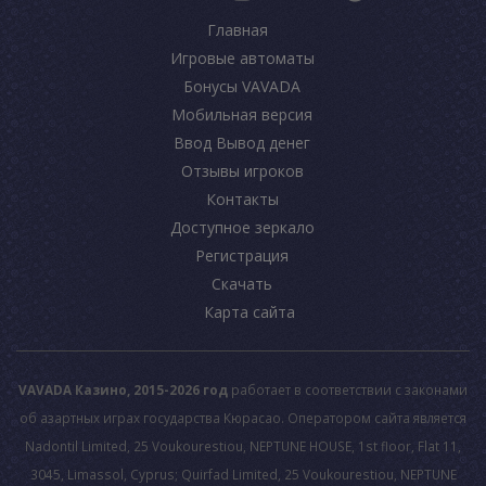
Главная
Игровые автоматы
Бонусы VAVADA
Мобильная версия
Ввод Вывод денег
Отзывы игроков
Контакты
Доступное зеркало
Регистрация
Скачать
Карта сайта
VAVADA Казино, 2015-2026 год
работает в соответствии с законами
об азартных играх государства Кюрасао. Оператором сайта является
Nadontil Limited, 25 Voukourestiou, NEPTUNE HOUSE, 1st floor, Flat 11,
3045, Limassol, Cyprus; Quirfad Limited, 25 Voukourestiou, NEPTUNE