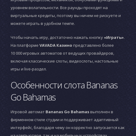
уровнем волатильности. Все раунды проходят на
виртуальные кредиты, поэтому вы ничем не рискуете и
можете играть в удобном темпе.
Чтобы начать игру, достаточно нажать кнопку
«Играть»
.
На платформе
VAVADA Казино
представлено более
10 000 игровых автоматов от ведущих провайдеров,
включая классические слоты, видеослоты, настольные
игры и live-раздел.
Особенности слота Bananas
Go Bahamas
Игровой автомат
Bananas Go Bahamas
выполнен в
фирменном стиле студии
и поддерживает адаптивный
интерфейс, благодаря чему он корректно запускается как
на компьютере, так и на мобильных устройствах.