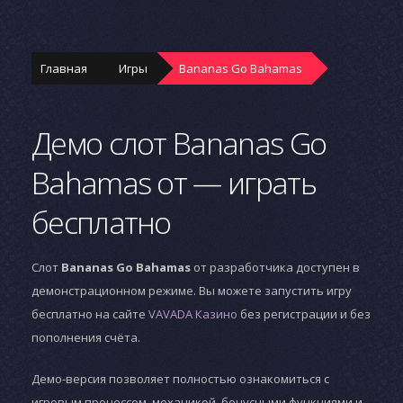
Главная
Игры
Bananas Go Bahamas
Демо слот Bananas Go
Bahamas от — играть
бесплатно
Слот
Bananas Go Bahamas
от разработчика
доступен в
демонстрационном режиме. Вы можете запустить игру
бесплатно на сайте
VAVADA Казино
без регистрации и без
пополнения счёта.
Демо-версия позволяет полностью ознакомиться с
игровым процессом, механикой, бонусными функциями и