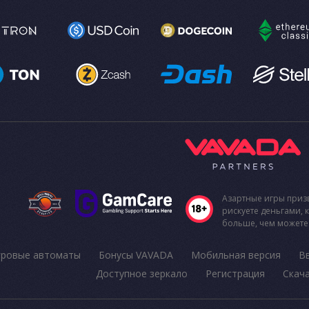
Азартные игры призв
рискуете деньгами, к
больше, чем можете 
гровые автоматы
Бонусы VAVADA
Мобильная версия
В
Доступное зеркало
Регистрация
Скач