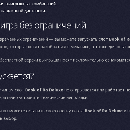
ия выигрышных комбинаций;
 на длинной дистанции.
 игра без ограничений
временных ограничений — вы можете запускать слот
Book of R
ков, которые хотят разобраться в механике, а также для опытн
 бесплатной версии выигрыши носят исключительно ознакомител
ускается?
ричинам слот
Book of Ra Deluxe
не открывается или работает н
еративно устранить технические неполадки.
ы вы можете оставить свою оценку слота
Book of Ra Deluxe
и п
ь выбор.