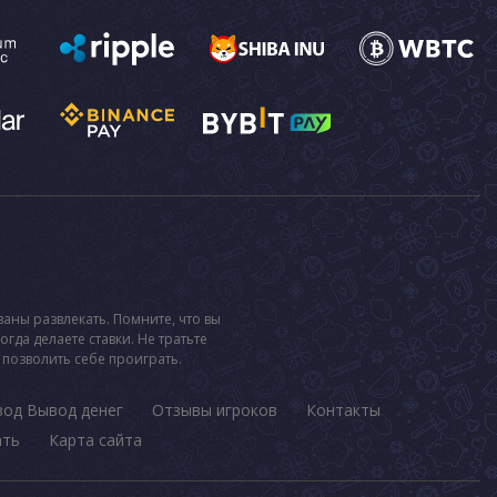
аны развлекать. Помните, что вы
огда делаете ставки. Не тратьте
позволить себе проиграть.
вод Вывод денег
Отзывы игроков
Контакты
ать
Карта сайта