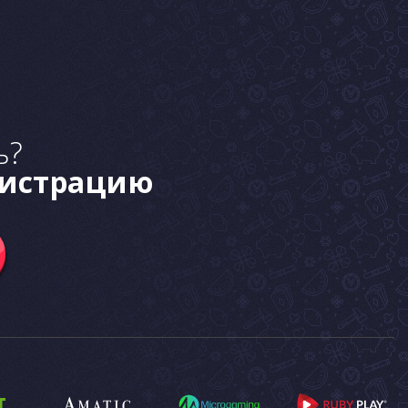
ь?
гистрацию