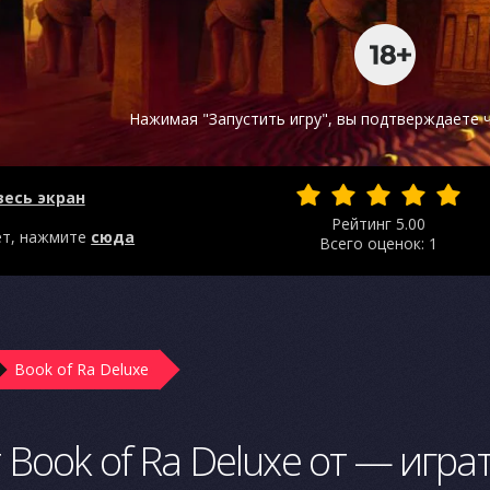
Нажимая "Запустить игру", вы подтверждаете ч
весь экран
Рейтинг
5.00
ет, нажмите
сюда
Всего оценок:
1
Book of Ra Deluxe
 Book of Ra Deluxe от — игра