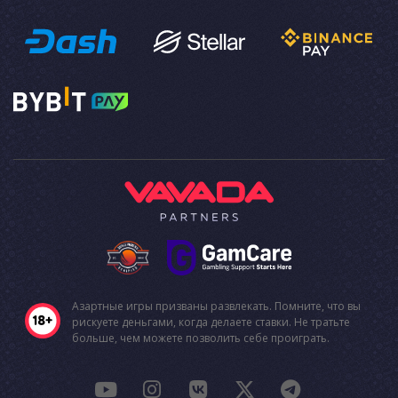
Азартные игры призваны развлекать. Помните, что вы
рискуете деньгами, когда делаете ставки. Не тратьте
больше, чем можете позволить себе проиграть.