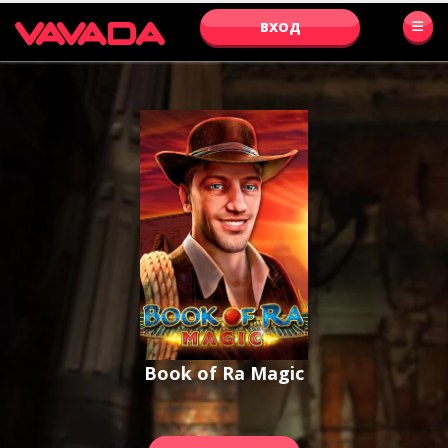
ВХОД
Book of Ra Magic