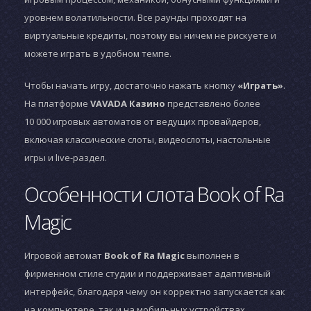
уровнем волатильности. Все раунды проходят на
виртуальные кредиты, поэтому вы ничем не рискуете и
можете играть в удобном темпе.
Чтобы начать игру, достаточно нажать кнопку
«Играть»
.
На платформе
VAVADA Казино
представлено более
10 000 игровых автоматов от ведущих провайдеров,
включая классические слоты, видеослоты, настольные
игры и live-раздел.
Особенности слота Book of Ra
Magic
Игровой автомат
Book of Ra Magic
выполнен в
фирменном стиле студии
и поддерживает адаптивный
интерфейс, благодаря чему он корректно запускается как
на компьютере, так и на мобильных устройствах.