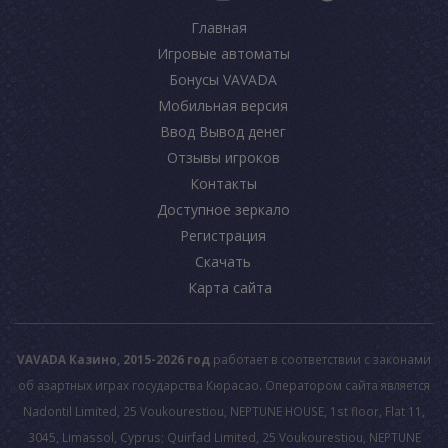
Главная
Игровые автоматы
Бонусы VAVADA
Мобильная версия
Ввод Вывод денег
Отзывы игроков
Контакты
Доступное зеркало
Регистрация
Скачать
Карта сайта
VAVADA Казино, 2015-2026 год
работает в соответствии с законами
об азартных играх государства Кюрасао. Оператором сайта является
Nadontil Limited, 25 Voukourestiou, NEPTUNE HOUSE, 1st floor, Flat 11,
3045, Limassol, Cyprus; Quirfad Limited, 25 Voukourestiou, NEPTUNE