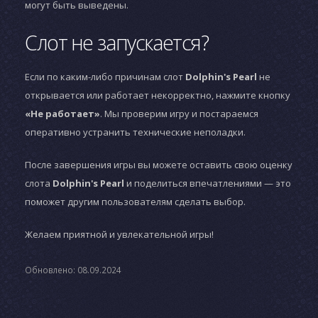
могут быть выведены.
Слот не запускается?
Если по каким-либо причинам слот
Dolphin's Pearl
не
открывается или работает некорректно, нажмите кнопку
«Не работает»
. Мы проверим игру и постараемся
оперативно устранить технические неполадки.
После завершения игры вы можете оставить свою оценку
слота
Dolphin's Pearl
и поделиться впечатлениями — это
поможет другим пользователям сделать выбор.
Желаем приятной и увлекательной игры!
Обновлено:
08.09.2024