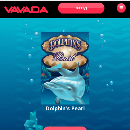
ВХОД
Dolphin's Pearl