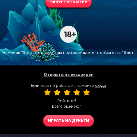
ЗАПУСТИТЬ ИГРУ
Нажимая "Запустить игру", вы подтверждаете что Вам есть 18 лет.
Открыть на весь экран
Если игра не работает, нажмите
сюда
Рейтинг
5
Всего оценок:
1
ИГРАТЬ НА ДЕНЬГИ