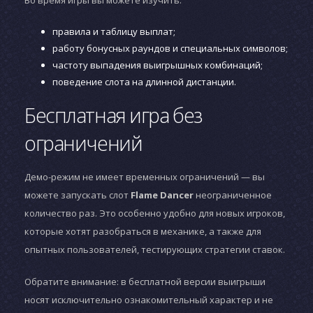
Во время игры вы можете изучить:
правила и таблицу выплат;
работу бонусных раундов и специальных символов;
частоту выпадения выигрышных комбинаций;
поведение слота на длинной дистанции.
Бесплатная игра без
ограничений
Демо-режим не имеет временных ограничений — вы
можете запускать слот
Flame Dancer
неограниченное
количество раз. Это особенно удобно для новых игроков,
которые хотят разобраться в механике, а также для
опытных пользователей, тестирующих стратегии ставок.
Обратите внимание: в бесплатной версии выигрыши
носят исключительно ознакомительный характер и не