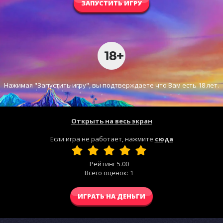
ЗАПУСТИТЬ ИГРУ
Нажимая "Запустить игру", вы подтверждаете что Вам есть 18 лет.
Открыть на весь экран
Если игра не работает, нажмите
сюда
Рейтинг
5.00
Всего оценок:
1
ИГРАТЬ НА ДЕНЬГИ