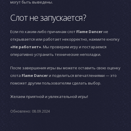
могут быть выведены.
Слот не запускается?
Если по каким-либо причинам слот
Flame Dancer
не
открывается или работает некорректно, нажмите кнопку
«Не работает»
. Мы проверим игру и постараемся
оперативно устранить технические неполадки.
После завершения игры вы можете оставить свою оценку
слота
Flame Dancer
и поделиться впечатлениями — это
поможет другим пользователям сделать выбор.
Желаем приятной и увлекательной игры!
Обновлено:
08.09.2024