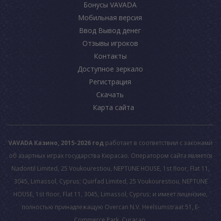
Бонусы VAVADA
Мобильная версия
Ввод Вывод денег
Отзывы игроков
Контакты
Доступное зеркало
Регистрация
Скачать
Карта сайта
VAVADA Казино, 2015-2026 год
работает в соответствии с законами
об азартных играх государства Кюрасао. Оператором сайта является
Nadontil Limited, 25 Voukourestiou, NEPTUNE HOUSE, 1st floor, Flat 11,
3045, Limassol, Cyprus; Quirfad Limited, 25 Voukourestiou, NEPTUNE
HOUSE, 1st floor, Flat 11, 3045, Limassol, Cyprus; и имеет лицензию,
полностью принадлежащую Overcan N.V. Heelsumstraat 51, E-
Commerce Park, Curacao.