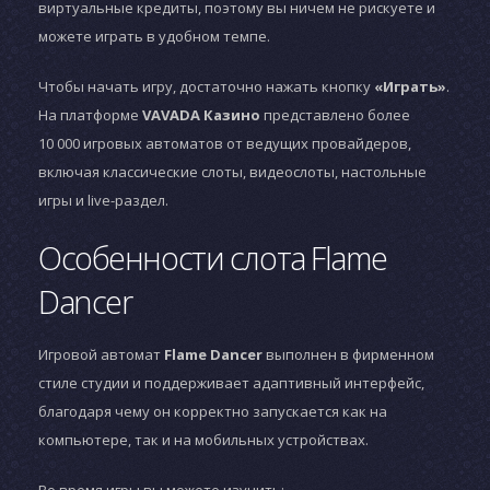
виртуальные кредиты, поэтому вы ничем не рискуете и
можете играть в удобном темпе.
Чтобы начать игру, достаточно нажать кнопку
«Играть»
.
На платформе
VAVADA Казино
представлено более
10 000 игровых автоматов от ведущих провайдеров,
включая классические слоты, видеослоты, настольные
игры и live-раздел.
Особенности слота Flame
Dancer
Игровой автомат
Flame Dancer
выполнен в фирменном
стиле студии
и поддерживает адаптивный интерфейс,
благодаря чему он корректно запускается как на
компьютере, так и на мобильных устройствах.