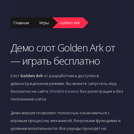
Главная
Игры
Golden Ark
Демо слот Golden Ark от
— играть бесплатно
Слот
Golden Ark
от разработчика
доступен в
демонстрационном режиме. Вы можете запустить игру
бесплатно на сайте
VAVADA Казино
без регистрации и без
пополнения счёта.
Демо-версия позволяет полностью ознакомиться с
игровым процессом, механикой, бонусными функциями и
уровнем волатильности. Все раунды проходят на