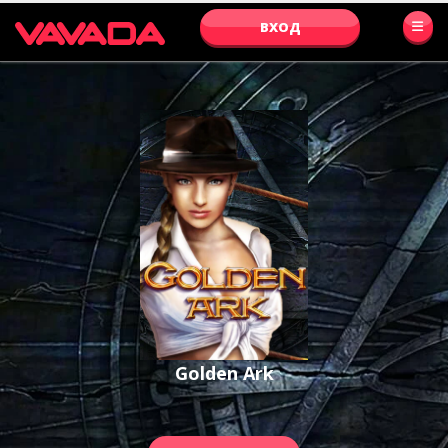
ВХОД
Golden Ark