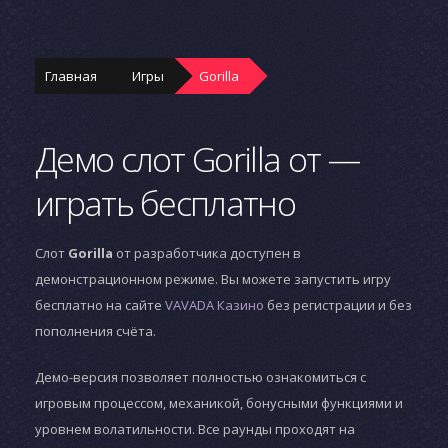
Главная
Игры
Gorilla
Демо слот Gorilla от —
играть бесплатно
Слот
Gorilla
от разработчика
доступен в
демонстрационном режиме. Вы можете запустить игру
бесплатно на сайте
VAVADA Казино
без регистрации и без
пополнения счёта.
Демо-версия позволяет полностью ознакомиться с
игровым процессом, механикой, бонусными функциями и
уровнем волатильности. Все раунды проходят на