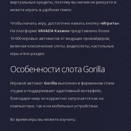
виртуальные кредиты, поэтому вы ничем не рискуете и
можете играть в удобном темпе.
Чтобы начать игру, достаточно нажать кнопку
«Играть»
.
На платформе
VAVADA Казино
представлено более
10 000 игровых автоматов от ведущих провайдеров,
включая классические слоты, видеослоты, настольные
игры и live-раздел.
Особенности слота Gorilla
Игровой автомат
Gorilla
выполнен в фирменном стиле
студии
и поддерживает адаптивный интерфейс,
благодаря чему он корректно запускается как на
компьютере, так и на мобильных устройствах.
Во время игры вы можете изучить: