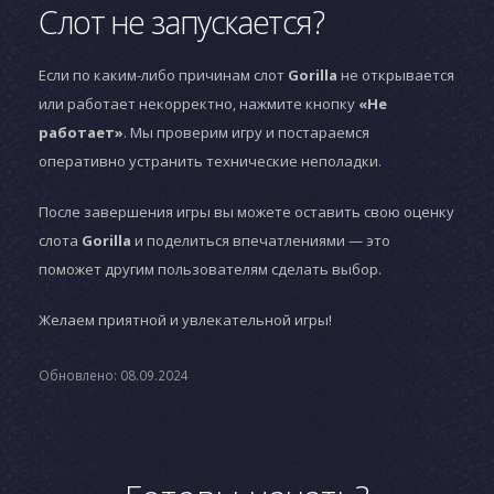
Слот не запускается?
Если по каким-либо причинам слот
Gorilla
не открывается
или работает некорректно, нажмите кнопку
«Не
работает»
. Мы проверим игру и постараемся
оперативно устранить технические неполадки.
После завершения игры вы можете оставить свою оценку
слота
Gorilla
и поделиться впечатлениями — это
поможет другим пользователям сделать выбор.
Желаем приятной и увлекательной игры!
Обновлено:
08.09.2024