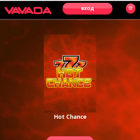
ВХОД
Hot Chance