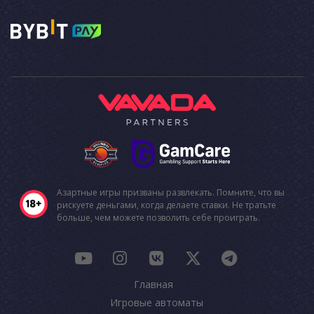
Азартные игры призваны развлекать. Помните, что вы
рискуете деньгами, когда делаете ставки. Не тратьте
больше, чем можете позволить себе проиграть.
Главная
Игровые автоматы