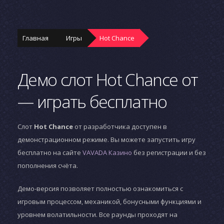
Главная
Игры
Hot Chance
Демо слот Hot Chance от
— играть бесплатно
Слот
Hot Chance
от разработчика
доступен в
демонстрационном режиме. Вы можете запустить игру
бесплатно на сайте
VAVADA Казино
без регистрации и без
пополнения счёта.
Демо-версия позволяет полностью ознакомиться с
игровым процессом, механикой, бонусными функциями и
уровнем волатильности. Все раунды проходят на