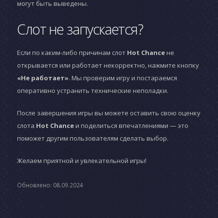
могут быть выведены.
Слот не запускается?
Если по каким-либо причинам слот
Hot Chance
не
открывается или работает некорректно, нажмите кнопку
«Не работает»
. Мы проверим игру и постараемся
оперативно устранить технические неполадки.
После завершения игры вы можете оставить свою оценку
слота
Hot Chance
и поделиться впечатлениями — это
поможет другим пользователям сделать выбор.
Желаем приятной и увлекательной игры!
Обновлено:
08.09.2024