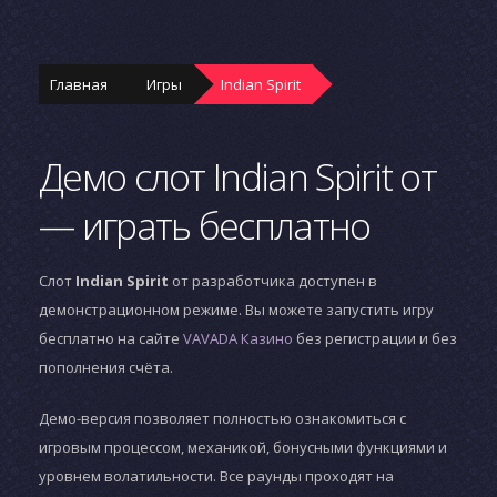
Главная
Игры
Indian Spirit
Демо слот Indian Spirit от
— играть бесплатно
Слот
Indian Spirit
от разработчика
доступен в
демонстрационном режиме. Вы можете запустить игру
бесплатно на сайте
VAVADA Казино
без регистрации и без
пополнения счёта.
Демо-версия позволяет полностью ознакомиться с
игровым процессом, механикой, бонусными функциями и
уровнем волатильности. Все раунды проходят на