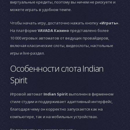
виртуальные кредиты, поэтому вы ничем не рискуете и
можете играть в удобном темпе.
Чтобы начать игру, достаточно нажать кнопку
«Играть»
.
На платформе
VAVADA Казино
представлено более
10 000 игровых автоматов от ведущих провайдеров,
включая классические слоты, видеослоты, настольные
игры и live-раздел.
Особенности слота Indian
Spirit
Игровой автомат
Indian Spirit
выполнен в фирменном
стиле студии
и поддерживает адаптивный интерфейс,
благодаря чему он корректно запускается как на
компьютере, так и на мобильных устройствах.