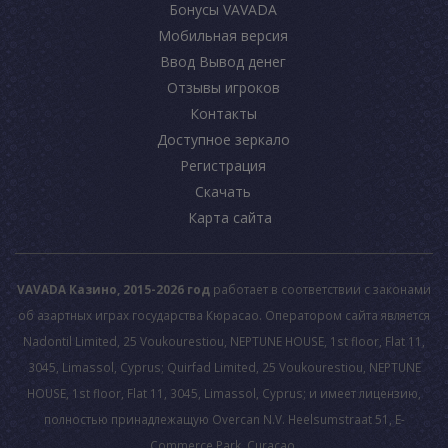
Бонусы VAVADA
Мобильная версия
Ввод Вывод денег
Отзывы игроков
Контакты
Доступное зеркало
Регистрация
Скачать
Карта сайта
VAVADA Казино, 2015-2026 год
работает в соответствии с законами
об азартных играх государства Кюрасао. Оператором сайта является
Nadontil Limited, 25 Voukourestiou, NEPTUNE HOUSE, 1st floor, Flat 11,
3045, Limassol, Cyprus; Quirfad Limited, 25 Voukourestiou, NEPTUNE
HOUSE, 1st floor, Flat 11, 3045, Limassol, Cyprus; и имеет лицензию,
полностью принадлежащую Overcan N.V. Heelsumstraat 51, E-
Commerce Park, Curacao.