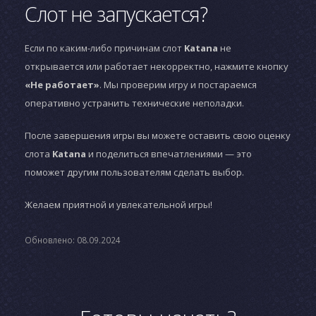
Слот не запускается?
Если по каким-либо причинам слот
Katana
не
открывается или работает некорректно, нажмите кнопку
«Не работает»
. Мы проверим игру и постараемся
оперативно устранить технические неполадки.
После завершения игры вы можете оставить свою оценку
слота
Katana
и поделиться впечатлениями — это
поможет другим пользователям сделать выбор.
Желаем приятной и увлекательной игры!
Обновлено:
08.09.2024