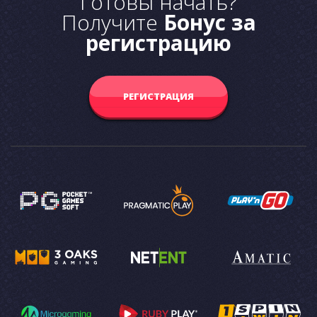
Готовы начать?
Получите
Бонус за
регистрацию
РЕГИСТРАЦИЯ