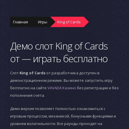
Главная
Игры
King of Cards
Демо слот King of Cards
от — играть бесплатно
Слот
King of Cards
от разработчика
доступен в
демонстрационном режиме. Вы можете запустить игру
бесплатно на сайте
VAVADA Казино
без регистрации и без
пополнения счёта.
Демо-версия позволяет полностью ознакомиться с
игровым процессом, механикой, бонусными функциями и
уровнем волатильности. Все раунды проходят на