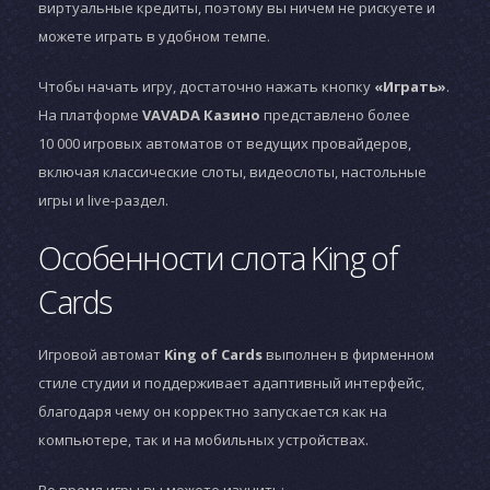
виртуальные кредиты, поэтому вы ничем не рискуете и
можете играть в удобном темпе.
Чтобы начать игру, достаточно нажать кнопку
«Играть»
.
На платформе
VAVADA Казино
представлено более
10 000 игровых автоматов от ведущих провайдеров,
включая классические слоты, видеослоты, настольные
игры и live-раздел.
Особенности слота King of
Cards
Игровой автомат
King of Cards
выполнен в фирменном
стиле студии
и поддерживает адаптивный интерфейс,
благодаря чему он корректно запускается как на
компьютере, так и на мобильных устройствах.