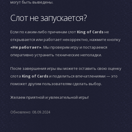
могут быть выведены.
Слот не запускается?
Если по каким-либо причинам слот
King of Cards
не
открывается или работает некорректно, нажмите кнопку
«Не работает»
. Мы проверим игру и постараемся
оперативно устранить технические неполадки.
После завершения игры вы можете оставить свою оценку
слота
King of Cards
и поделиться впечатлениями — это
поможет другим пользователям сделать выбор.
Желаем приятной и увлекательной игры!
Обновлено:
08.09.2024