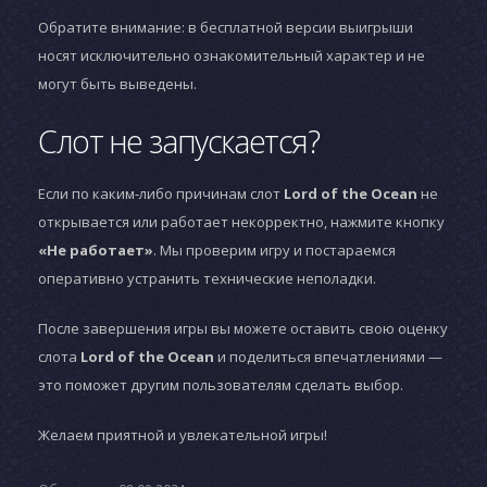
Обратите внимание: в бесплатной версии выигрыши
носят исключительно ознакомительный характер и не
могут быть выведены.
Слот не запускается?
Если по каким-либо причинам слот
Lord of the Ocean
не
открывается или работает некорректно, нажмите кнопку
«Не работает»
. Мы проверим игру и постараемся
оперативно устранить технические неполадки.
После завершения игры вы можете оставить свою оценку
слота
Lord of the Ocean
и поделиться впечатлениями —
это поможет другим пользователям сделать выбор.
Желаем приятной и увлекательной игры!