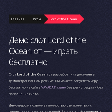
Главная
Игры
Lord of the Ocean
Демо слот Lord of the
Ocean от — играть
бесплатно
Слот
Lord of the Ocean
от разработчика
доступен в
демонстрационном режиме. Вы можете запустить игру
бесплатно на сайте
VAVADA Казино
без регистрации и без
пополнения счёта.
Демо-версия позволяет полностью ознакомиться с
игровым процессом, механикой, бонусными функциями и