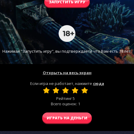
ЗАПУСТИТЬ ИГРУ
Нажимая "Запустить игру", вы подтверждаете что Вам есть 18 лет.
Открыть на весь экран
Если игра не работает, нажмите
сюда
Рейтинг
5
Всего оценок:
1
ИГРАТЬ НА ДЕНЬГИ