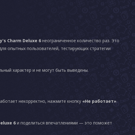
y's Charm Deluxe 6
неограниченное количество раз. Это
 для опытных пользователей, тестирующих стратегии
ьный характер и не могут быть выведены.
работает некорректно, нажмите кнопку
«Не работает»
.
eluxe 6
и поделиться впечатлениями — это поможет