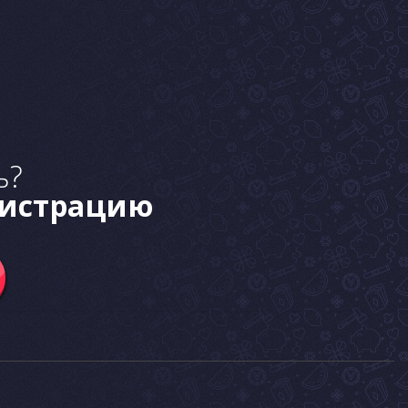
ь?
гистрацию