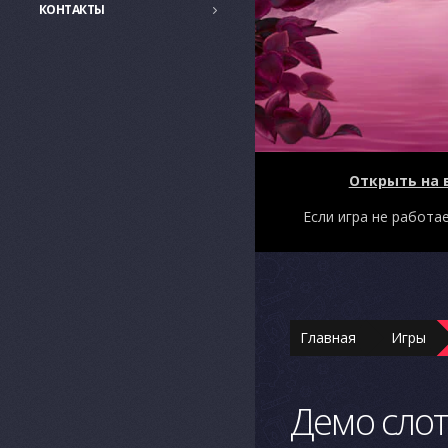
КОНТАКТЫ
Открыть на 
Если игра не работа
Главная
Игры
Демо слот