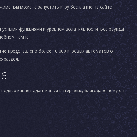
жиме. Вы можете запустить игру бесплатно на сайте
нусными функциями и уровнем волатильности. Все раунды
добном темпе.
ино
представлено более 10 000 игровых автоматов от
e-раздел.
 6
 поддерживает адаптивный интерфейс, благодаря чему он