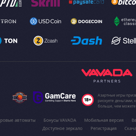
Азартные игры призв
рискуете деньгами, к
больше, чем можете 
гровые автоматы
Бонусы VAVADA
Мобильная версия
В
Доступное зеркало
Регистрация
Скач