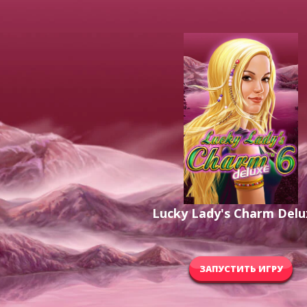
Lucky Lady's Charm Delu
ЗАПУСТИТЬ ИГРУ