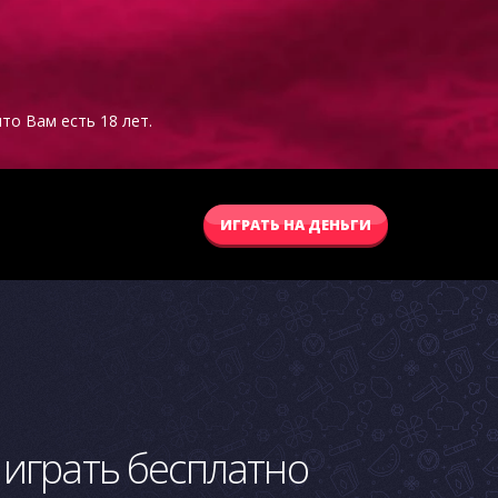
то Вам есть 18 лет.
ИГРАТЬ НА ДЕНЬГИ
 играть бесплатно