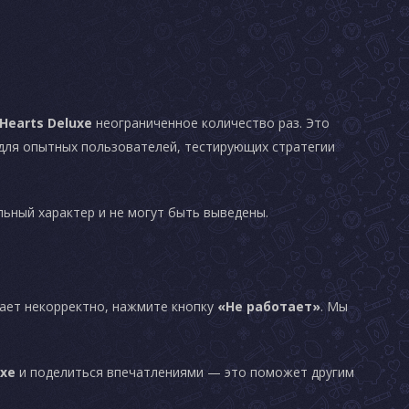
Hearts Deluxe
неограниченное количество раз. Это
 для опытных пользователей, тестирующих стратегии
ьный характер и не могут быть выведены.
ает некорректно, нажмите кнопку
«Не работает»
. Мы
uxe
и поделиться впечатлениями — это поможет другим