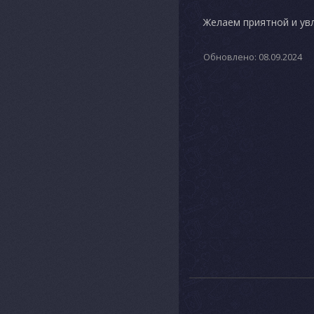
Желаем приятной и ув
Обновлено:
08.09.2024