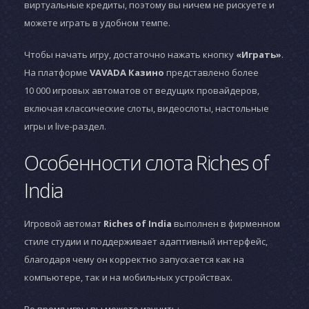
виртуальные кредиты, поэтому вы ничем не рискуете и
можете играть в удобном темпе.
Чтобы начать игру, достаточно нажать кнопку
«Играть»
.
На платформе
VAVADA Казино
представлено более
10 000 игровых автоматов от ведущих провайдеров,
включая классические слоты, видеослоты, настольные
игры и live-раздел.
Особенности слота Riches of
India
Игровой автомат
Riches of India
выполнен в фирменном
стиле студии
и поддерживает адаптивный интерфейс,
благодаря чему он корректно запускается как на
компьютере, так и на мобильных устройствах.