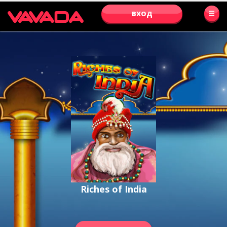
ВХОД
Riches of India