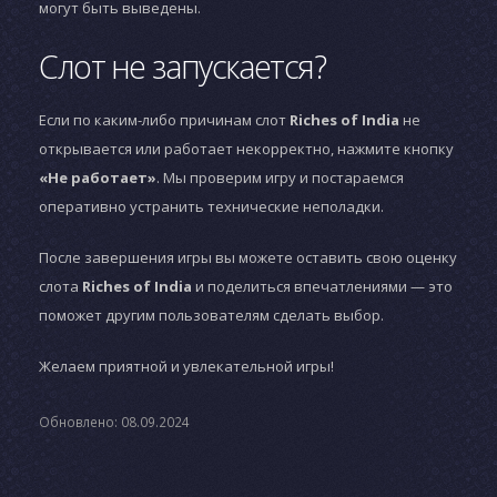
могут быть выведены.
Слот не запускается?
Если по каким-либо причинам слот
Riches of India
не
открывается или работает некорректно, нажмите кнопку
«Не работает»
. Мы проверим игру и постараемся
оперативно устранить технические неполадки.
После завершения игры вы можете оставить свою оценку
слота
Riches of India
и поделиться впечатлениями — это
поможет другим пользователям сделать выбор.
Желаем приятной и увлекательной игры!
Обновлено:
08.09.2024