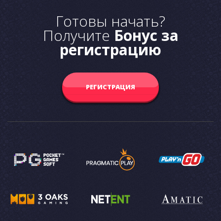
Готовы начать?
Получите
Бонус за
регистрацию
РЕГИСТРАЦИЯ