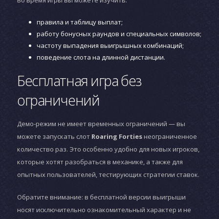
Во время игры вы можете изучить:
правила и таблицу выплат;
работу бонусных раундов и специальных символов;
частоту выпадения выигрышных комбинаций;
поведение слота на длинной дистанции.
Бесплатная игра без
ограничений
Демо-режим не имеет временных ограничений — вы
можете запускать слот
Roaring Forties
неограниченное
количество раз. Это особенно удобно для новых игроков,
которые хотят разобраться в механике, а также для
опытных пользователей, тестирующих стратегии ставок.
Обратите внимание: в бесплатной версии выигрыши
носят исключительно ознакомительный характер и не