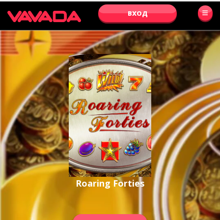
ВХОД
Roaring Forties