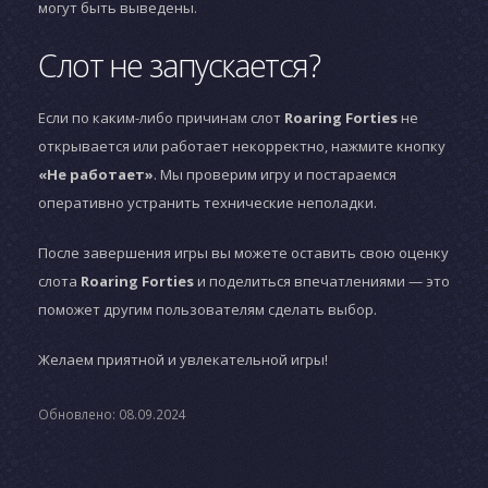
могут быть выведены.
Слот не запускается?
Если по каким-либо причинам слот
Roaring Forties
не
открывается или работает некорректно, нажмите кнопку
«Не работает»
. Мы проверим игру и постараемся
оперативно устранить технические неполадки.
После завершения игры вы можете оставить свою оценку
слота
Roaring Forties
и поделиться впечатлениями — это
поможет другим пользователям сделать выбор.
Желаем приятной и увлекательной игры!
Обновлено:
08.09.2024