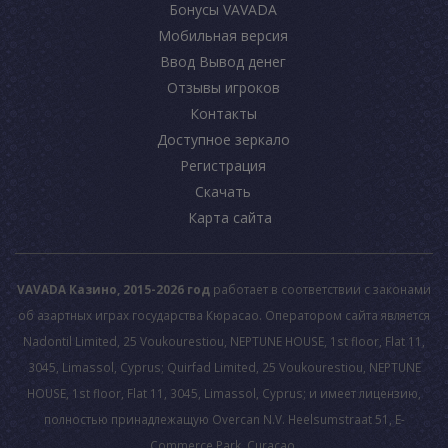
Бонусы VAVADA
Мобильная версия
Ввод Вывод денег
Отзывы игроков
Контакты
Доступное зеркало
Регистрация
Скачать
Карта сайта
VAVADA Казино, 2015-2026 год
работает в соответствии с законами
об азартных играх государства Кюрасао. Оператором сайта является
Nadontil Limited, 25 Voukourestiou, NEPTUNE HOUSE, 1st floor, Flat 11,
3045, Limassol, Cyprus; Quirfad Limited, 25 Voukourestiou, NEPTUNE
HOUSE, 1st floor, Flat 11, 3045, Limassol, Cyprus; и имеет лицензию,
полностью принадлежащую Overcan N.V. Heelsumstraat 51, E-
Commerce Park, Curacao.