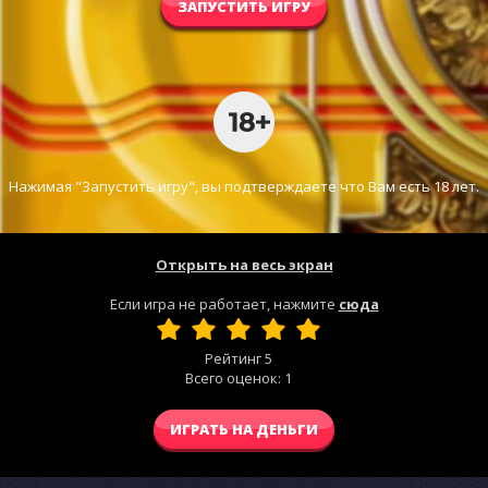
ЗАПУСТИТЬ ИГРУ
Нажимая "Запустить игру", вы подтверждаете что Вам есть 18 лет.
Открыть на весь экран
Если игра не работает, нажмите
сюда
Рейтинг
5
Всего оценок:
1
ИГРАТЬ НА ДЕНЬГИ