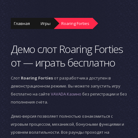
Главная
Игры
Roaring Forties
Демо слот Roaring Forties
от — играть бесплатно
Слот
Roaring Forties
от разработчика
доступен в
демонстрационном режиме. Вы можете запустить игру
бесплатно на сайте
VAVADA Казино
без регистрации и без
пополнения счёта.
Демо-версия позволяет полностью ознакомиться с
игровым процессом, механикой, бонусными функциями и
уровнем волатильности. Все раунды проходят на