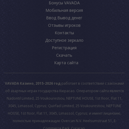
Бонусы VAVADA
Мобильная версия
Ввод Вывод денег
Отзывы игроков
Контакты
Доступное зеркало
Регистрация
Скачать
Карта сайта
VAVADA Казино, 2015-2026 год
работает в соответствии с законами
об азартных играх государства Кюрасао. Оператором сайта является
Nadontil Limited, 25 Voukourestiou, NEPTUNE HOUSE, 1st floor, Flat 11,
3045, Limassol, Cyprus; Quirfad Limited, 25 Voukourestiou, NEPTUNE
HOUSE, 1st floor, Flat 11, 3045, Limassol, Cyprus; и имеет лицензию,
полностью принадлежащую Overcan N.V. Heelsumstraat 51, E-
Commerce Park, Curacao.