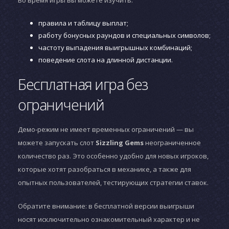
Во время игры вы можете изучить:
правила и таблицу выплат;
работу бонусных раундов и специальных символов;
частоту выпадения выигрышных комбинаций;
поведение слота на длинной дистанции.
Бесплатная игра без
ограничений
Демо-режим не имеет временных ограничений — вы
можете запускать слот
Sizzling Gems
неограниченное
количество раз. Это особенно удобно для новых игроков,
которые хотят разобраться в механике, а также для
опытных пользователей, тестирующих стратегии ставок.
Обратите внимание: в бесплатной версии выигрыши
носят исключительно ознакомительный характер и не