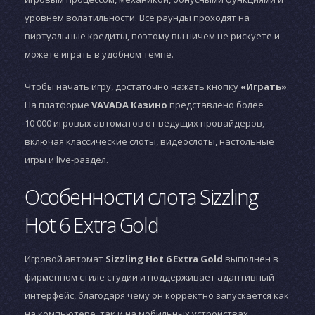
уровнем волатильности. Все раунды проходят на
виртуальные кредиты, поэтому вы ничем не рискуете и
можете играть в удобном темпе.
Чтобы начать игру, достаточно нажать кнопку
«Играть»
.
На платформе
VAVADA Казино
представлено более
10 000 игровых автоматов от ведущих провайдеров,
включая классические слоты, видеослоты, настольные
игры и live-раздел.
Особенности слота Sizzling
Hot 6 Extra Gold
Игровой автомат
Sizzling Hot 6 Extra Gold
выполнен в
фирменном стиле студии
и поддерживает адаптивный
интерфейс, благодаря чему он корректно запускается как
на компьютере, так и на мобильных устройствах.