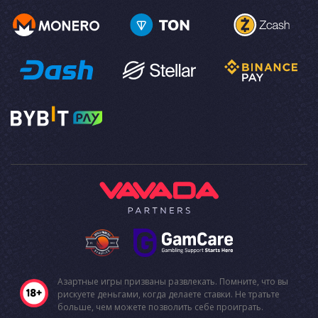
Азартные игры призваны развлекать. Помните, что вы
рискуете деньгами, когда делаете ставки. Не тратьте
больше, чем можете позволить себе проиграть.