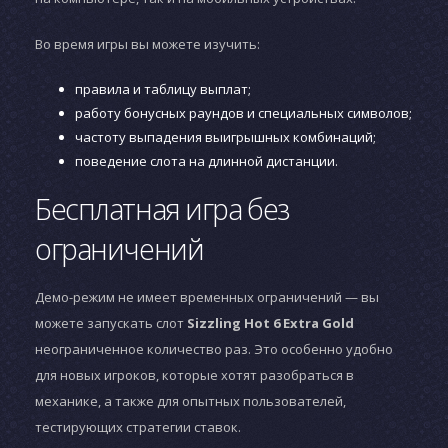
Во время игры вы можете изучить:
правила и таблицу выплат;
работу бонусных раундов и специальных символов;
частоту выпадения выигрышных комбинаций;
поведение слота на длинной дистанции.
Бесплатная игра без
ограничений
Демо-режим не имеет временных ограничений — вы
можете запускать слот
Sizzling Hot 6 Extra Gold
неограниченное количество раз. Это особенно удобно
для новых игроков, которые хотят разобраться в
механике, а также для опытных пользователей,
тестирующих стратегии ставок.