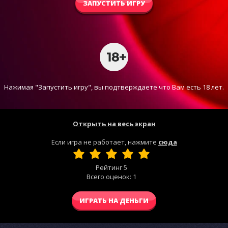
ЗАПУСТИТЬ ИГРУ
Нажимая "Запустить игру", вы подтверждаете что Вам есть 18 лет.
Открыть на весь экран
Если игра не работает, нажмите
сюда
Рейтинг
5
Всего оценок:
1
ИГРАТЬ НА ДЕНЬГИ