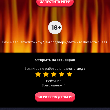
ЗАПУСТИТЬ ИГРУ
Нажимая "Запустить игру", вы подтверждаете что Вам есть 18 лет.
Открыть на весь экран
Если игра не работает, нажмите
сюда
Рейтинг
5
Всего оценок:
1
ИГРАТЬ НА ДЕНЬГИ