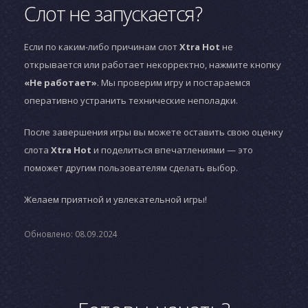
Слот не запускается?
Если по каким-либо причинам слот
Xtra Hot
не
открывается или работает некорректно, нажмите кнопку
«Не работает»
. Мы проверим игру и постараемся
оперативно устранить технические неполадки.
После завершения игры вы можете оставить свою оценку
слота
Xtra Hot
и поделиться впечатлениями — это
поможет другим пользователям сделать выбор.
Желаем приятной и увлекательной игры!
Обновлено:
08.09.2024