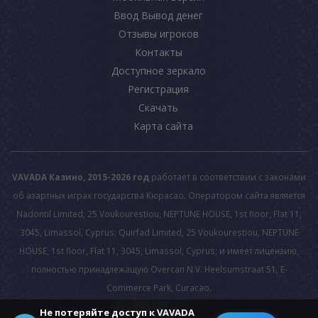
Ввод Вывод денег
Отзывы игроков
Контакты
Доступное зеркало
Регистрация
Скачать
Карта сайта
VAVADA Казино, 2015-2026 год
работает в соответствии с законами
об азартных играх государства Кюрасао. Оператором сайта является
Nadontil Limited, 25 Voukourestiou, NEPTUNE HOUSE, 1st floor, Flat 11,
3045, Limassol, Cyprus; Quirfad Limited, 25 Voukourestiou, NEPTUNE
HOUSE, 1st floor, Flat 11, 3045, Limassol, Cyprus; и имеет лицензию,
полностью принадлежащую Overcan N.V. Heelsumstraat 51, E-
Commerce Park, Curacao.
Не потеряйте доступ к VAVADA