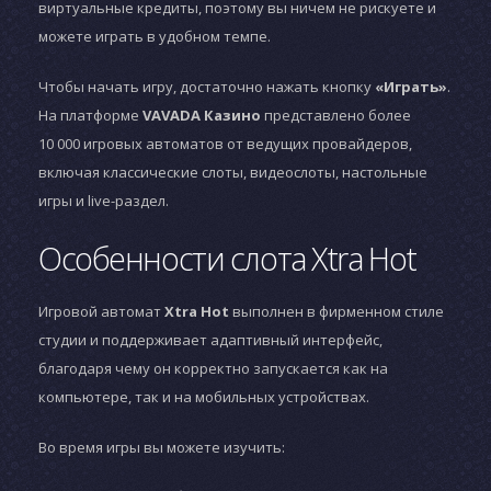
виртуальные кредиты, поэтому вы ничем не рискуете и
можете играть в удобном темпе.
Чтобы начать игру, достаточно нажать кнопку
«Играть»
.
На платформе
VAVADA Казино
представлено более
10 000 игровых автоматов от ведущих провайдеров,
включая классические слоты, видеослоты, настольные
игры и live-раздел.
Особенности слота Xtra Hot
Игровой автомат
Xtra Hot
выполнен в фирменном стиле
студии
и поддерживает адаптивный интерфейс,
благодаря чему он корректно запускается как на
компьютере, так и на мобильных устройствах.
Во время игры вы можете изучить: