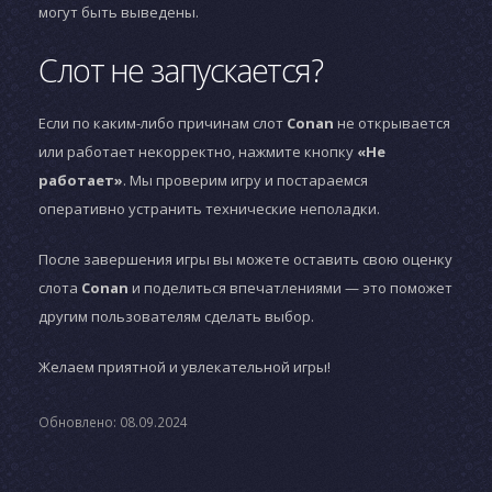
могут быть выведены.
Слот не запускается?
Если по каким-либо причинам слот
Conan
не открывается
или работает некорректно, нажмите кнопку
«Не
работает»
. Мы проверим игру и постараемся
оперативно устранить технические неполадки.
После завершения игры вы можете оставить свою оценку
слота
Conan
и поделиться впечатлениями — это поможет
другим пользователям сделать выбор.
Желаем приятной и увлекательной игры!
Обновлено:
08.09.2024