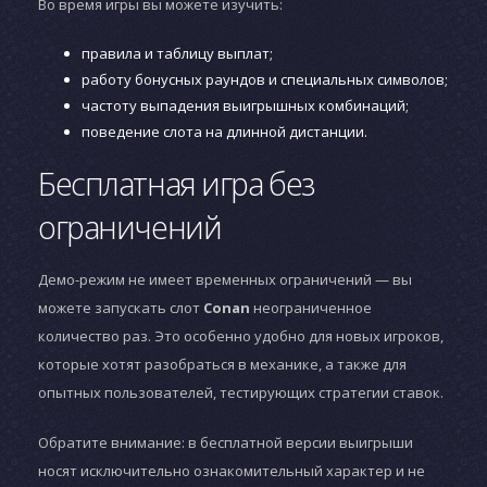
Во время игры вы можете изучить:
правила и таблицу выплат;
работу бонусных раундов и специальных символов;
частоту выпадения выигрышных комбинаций;
поведение слота на длинной дистанции.
Бесплатная игра без
ограничений
Демо-режим не имеет временных ограничений — вы
можете запускать слот
Conan
неограниченное
количество раз. Это особенно удобно для новых игроков,
которые хотят разобраться в механике, а также для
опытных пользователей, тестирующих стратегии ставок.
Обратите внимание: в бесплатной версии выигрыши
носят исключительно ознакомительный характер и не