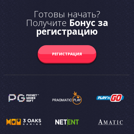
Готовы начать?
Получите
Бонус за
регистрацию
РЕГИСТРАЦИЯ