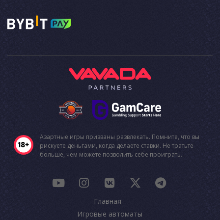
Азартные игры призваны развлекать. Помните, что вы
рискуете деньгами, когда делаете ставки. Не тратьте
больше, чем можете позволить себе проиграть.
Главная
Игровые автоматы