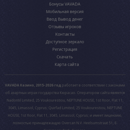
Бонусы VAVADA
Мобильная версия
Ввод Вывод денег
Отзывы игроков
Контакты
Доступное зеркало
Регистрация
Скачать
Карта сайта
VAVADA Казино, 2015-2026 год
работает в соответствии с законами
об азартных играх государства Кюрасао. Оператором сайта является
Nadontil Limited, 25 Voukourestiou, NEPTUNE HOUSE, 1st floor, Flat 11,
3045, Limassol, Cyprus; Quirfad Limited, 25 Voukourestiou, NEPTUNE
HOUSE, 1st floor, Flat 11, 3045, Limassol, Cyprus; и имеет лицензию,
полностью принадлежащую Overcan N.V. Heelsumstraat 51, E-