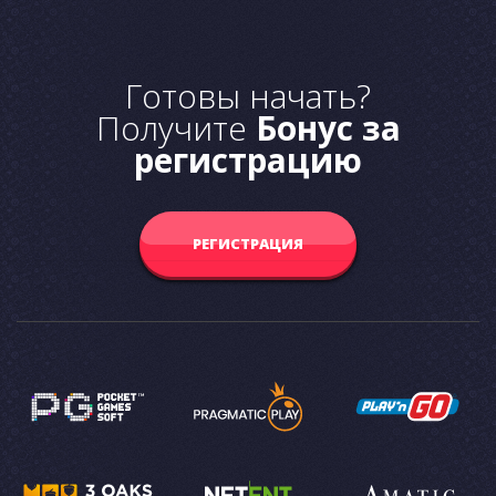
Готовы начать?
Получите
Бонус за
регистрацию
РЕГИСТРАЦИЯ