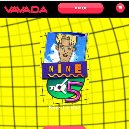
ВХОД
Nine To Five