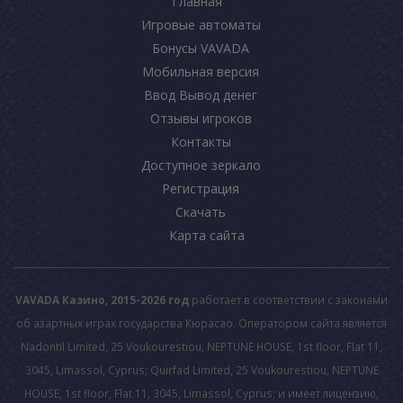
Главная
Игровые автоматы
Бонусы VAVADA
Мобильная версия
Ввод Вывод денег
Отзывы игроков
Контакты
Доступное зеркало
Регистрация
Скачать
Карта сайта
VAVADA Казино, 2015-2026 год
работает в соответствии с законами
об азартных играх государства Кюрасао. Оператором сайта является
Nadontil Limited, 25 Voukourestiou, NEPTUNE HOUSE, 1st floor, Flat 11,
3045, Limassol, Cyprus; Quirfad Limited, 25 Voukourestiou, NEPTUNE
HOUSE, 1st floor, Flat 11, 3045, Limassol, Cyprus; и имеет лицензию,