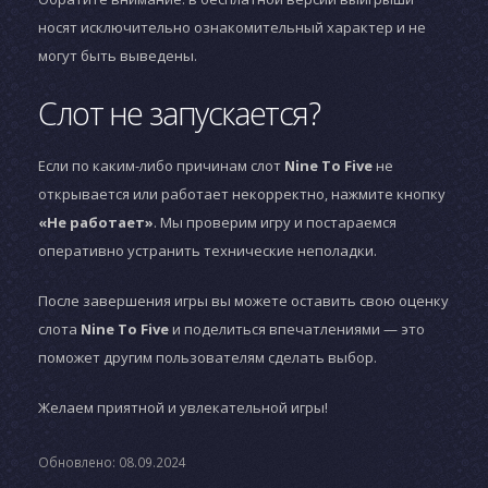
носят исключительно ознакомительный характер и не
могут быть выведены.
Слот не запускается?
Если по каким-либо причинам слот
Nine To Five
не
открывается или работает некорректно, нажмите кнопку
«Не работает»
. Мы проверим игру и постараемся
оперативно устранить технические неполадки.
После завершения игры вы можете оставить свою оценку
слота
Nine To Five
и поделиться впечатлениями — это
поможет другим пользователям сделать выбор.
Желаем приятной и увлекательной игры!
Обновлено:
08.09.2024