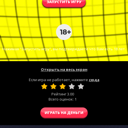
ЗАПУСТИТЬ ИГРУ
Нажимая "Запустить игру", вы подтверждаете что Вам есть 18 лет.
Открыть на весь экран
Если игра не работает, нажмите
сюда
Рейтинг
3.00
Всего оценок:
1
ИГРАТЬ НА ДЕНЬГИ