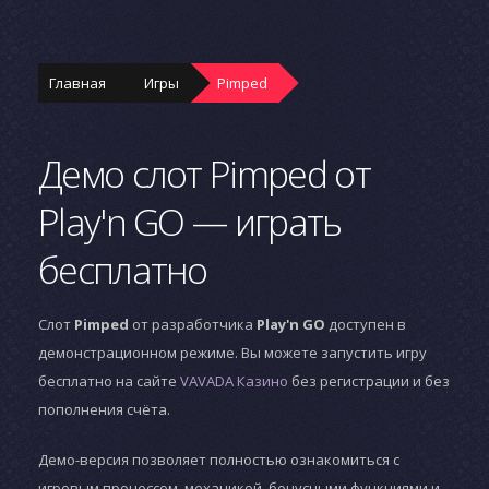
Главная
Игры
Pimped
Демо слот Pimped от
Play'n GO — играть
бесплатно
Слот
Pimped
от разработчика
Play'n GO
доступен в
демонстрационном режиме. Вы можете запустить игру
бесплатно на сайте
VAVADA Казино
без регистрации и без
пополнения счёта.
Демо-версия позволяет полностью ознакомиться с
игровым процессом, механикой, бонусными функциями и