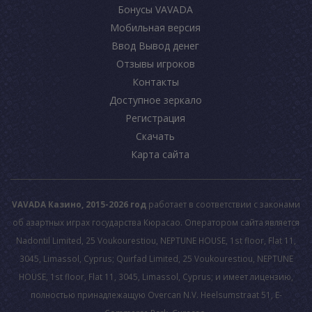
Бонусы VAVADA
Мобильная версия
Ввод Вывод денег
Отзывы игроков
Контакты
Доступное зеркало
Регистрация
Скачать
Карта сайта
VAVADA Казино, 2015-2026 год
работает в соответствии с законами
об азартных играх государства Кюрасао. Оператором сайта является
Nadontil Limited, 25 Voukourestiou, NEPTUNE HOUSE, 1st floor, Flat 11,
3045, Limassol, Cyprus; Quirfad Limited, 25 Voukourestiou, NEPTUNE
HOUSE, 1st floor, Flat 11, 3045, Limassol, Cyprus; и имеет лицензию,
полностью принадлежащую Overcan N.V. Heelsumstraat 51, E-