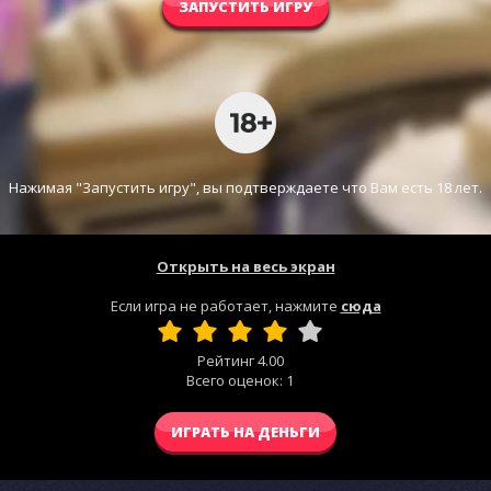
ЗАПУСТИТЬ ИГРУ
Нажимая "Запустить игру", вы подтверждаете что Вам есть 18 лет.
Открыть на весь экран
Если игра не работает, нажмите
сюда
Рейтинг
4.00
Всего оценок:
1
ИГРАТЬ НА ДЕНЬГИ