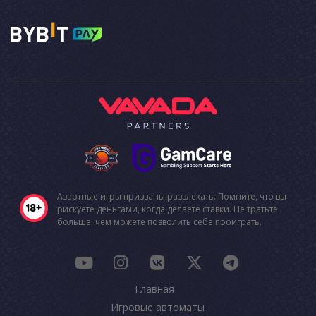
Азартные игры призваны развлекать. Помните, что вы
рискуете деньгами, когда делаете ставки. Не тратьте
больше, чем можете позволить себе проиграть.
Главная
Игровые автоматы