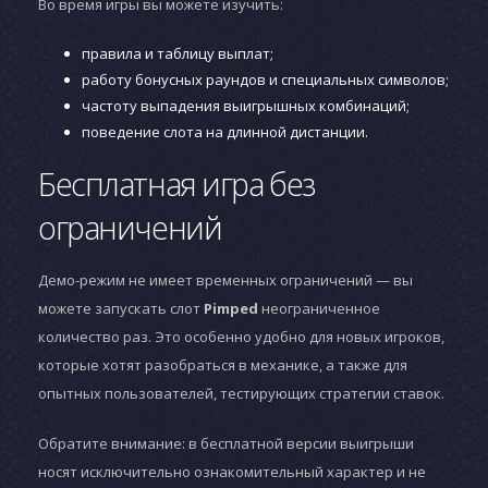
Во время игры вы можете изучить:
правила и таблицу выплат;
работу бонусных раундов и специальных символов;
частоту выпадения выигрышных комбинаций;
поведение слота на длинной дистанции.
Бесплатная игра без
ограничений
Демо-режим не имеет временных ограничений — вы
можете запускать слот
Pimped
неограниченное
количество раз. Это особенно удобно для новых игроков,
которые хотят разобраться в механике, а также для
опытных пользователей, тестирующих стратегии ставок.
Обратите внимание: в бесплатной версии выигрыши
носят исключительно ознакомительный характер и не