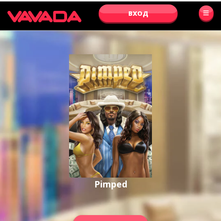
ВХОД
Pimped