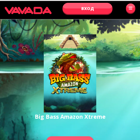
ВХОД
Big Bass Amazon Xtreme