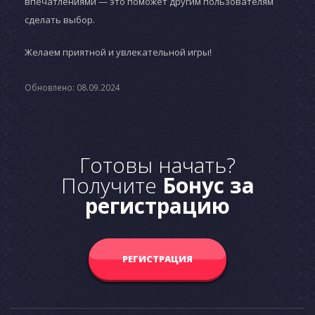
впечатлениями — это поможет другим пользователям
сделать выбор.
Желаем приятной и увлекательной игры!
Обновлено:
08.09.2024
Готовы начать?
Получите
Бонус за
регистрацию
РЕГИСТРАЦИЯ