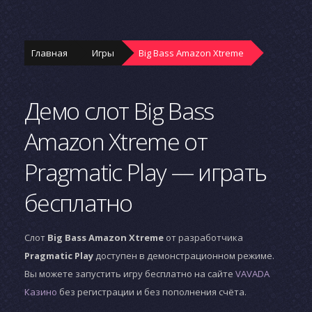
Главная
Игры
Big Bass Amazon Xtreme
Демо слот Big Bass
Amazon Xtreme от
Pragmatic Play — играть
бесплатно
Слот
Big Bass Amazon Xtreme
от разработчика
Pragmatic Play
доступен в демонстрационном режиме.
Вы можете запустить игру бесплатно на сайте
VAVADA
Казино
без регистрации и без пополнения счёта.