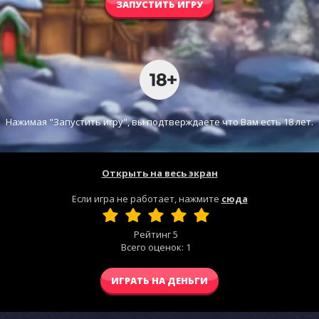
ЗАПУСТИТЬ ИГРУ
Нажимая "Запустить игру", вы подтверждаете что Вам есть 18 лет.
Открыть на весь экран
Если игра не работает, нажмите
сюда
Рейтинг
5
Всего оценок:
1
ИГРАТЬ НА ДЕНЬГИ