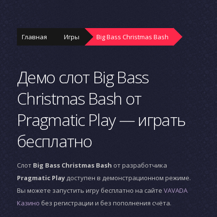
Главная
Игры
Big Bass Christmas Bash
Демо слот Big Bass
Christmas Bash от
Pragmatic Play — играть
бесплатно
Слот
Big Bass Christmas Bash
от разработчика
Pragmatic Play
доступен в демонстрационном режиме.
Вы можете запустить игру бесплатно на сайте
VAVADA
Казино
без регистрации и без пополнения счёта.