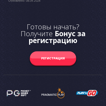
Обновлено:
08.09.2024
Готовы начать?
Получите
Бонус за
регистрацию
РЕГИСТРАЦИЯ