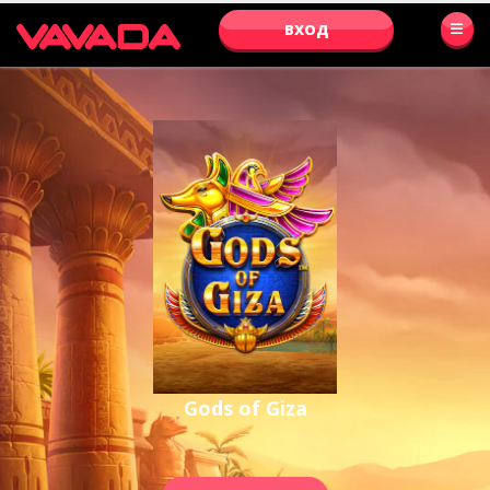
ВХОД
Gods of Giza