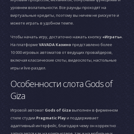
уровнем волатильности. Все раунды проходят на
виртуальные кредиты, поэтому вы ничем не рискуете и
можете играть в удобном темпе.
Чтобы начать игру, достаточно нажать кнопку
«Играть»
.
На платформе
VAVADA Казино
представлено более
10 000 игровых автоматов от ведущих провайдеров,
включая классические слоты, видеослоты, настольные
игры и live-раздел.
Особенности слота Gods of
Giza
Игровой автомат
Gods of Giza
выполнен в фирменном
стиле студии
Pragmatic Play
и поддерживает
адаптивный интерфейс, благодаря чему он корректно
запускается как на компьютере, так и на мобильных