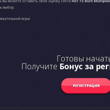
ы вы можете оставить свою оценку слота
Hot To Burn Multiplie
ь выбор.
лекательной игры!
Готовы начат
Получите
Бонус за ре
РЕГИСТРАЦИЯ