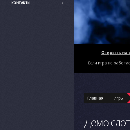
КОНТАКТЫ
Открыть на 
Если игра не работа
Главная
Игры
Демо слот 