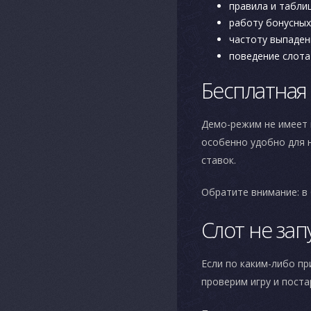
правила и табли
работу бонусных
частоту выпаден
поведение слота
Бесплатная
Демо-режим не имеет 
особенно удобно для 
ставок.
Обратите внимание: в
Слот не зап
Если по каким-либо п
проверим игру и поста