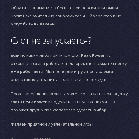
Обратите внимание: в бесплатной версии выигрыши
носят исключительно ознакомительный характер и не
могут быть выведены.
Слот не запускается?
Если по каким-либо причинам слот
Peak Power
не
открывается или работает некорректно, нажмите кнопку
«Не работает»
. Мы проверим игру и постараемся
оперативно устранить технические неполадки.
После завершения игры вы можете оставить свою оценку
слота
Peak Power
и поделиться впечатлениями — это
поможет другим пользователям сделать выбор.
Желаем приятной и увлекательной игры!