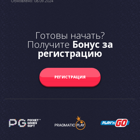
Обновлено:
08.09.2024
Готовы начать?
Получите
Бонус за
регистрацию
РЕГИСТРАЦИЯ