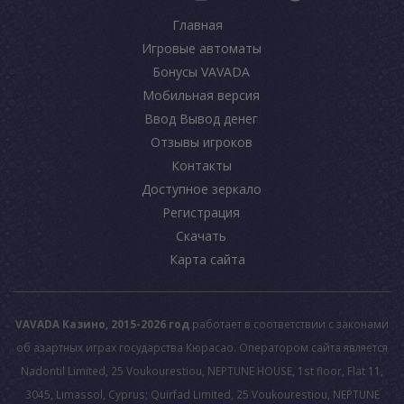
Главная
Игровые автоматы
Бонусы VAVADA
Мобильная версия
Ввод Вывод денег
Отзывы игроков
Контакты
Доступное зеркало
Регистрация
Скачать
Карта сайта
VAVADA Казино, 2015-2026 год
работает в соответствии с законами
об азартных играх государства Кюрасао. Оператором сайта является
Nadontil Limited, 25 Voukourestiou, NEPTUNE HOUSE, 1st floor, Flat 11,
3045, Limassol, Cyprus; Quirfad Limited, 25 Voukourestiou, NEPTUNE