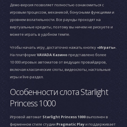
Демо-версия позволяет полностью ознакомиться с
игровым процессом, механикой, бонусными функциями и
уровнем волатильности. Все раунды проходят на
виртуальные кредиты, поэтому вы ничем не рискуете и
можете играть в удобном темпе.
Чтобы начать игру, достаточно нажать кнопку
«Играть»
.
На платформе
VAVADA Казино
представлено более
10 000 игровых автоматов от ведущих провайдеров,
включая классические слоты, видеослоты, настольные
игры и live-раздел.
Особенности слота Starlight
Princess 1000
Игровой автомат
Starlight Princess 1000
выполнен в
фирменном стиле студии
Pragmatic Play
и поддерживает