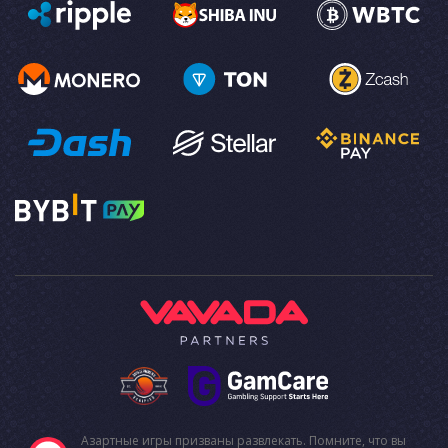
Азартные игры призваны развлекать. Помните, что вы