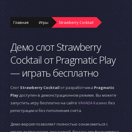
Главная
Игры
Strawberry Cocktail
Демо слот Strawberry
Cocktail от Pragmatic Play
— играть бесплатно
Слот
Strawberry Cocktail
от разработчика
Pragmatic
Play
доступен в демонстрационном режиме. Вы можете
запустить игру бесплатно на сайте
VAVADA Казино
без
регистрации и без пополнения счёта.
Демо-версия позволяет полностью ознакомиться с
игровым процессом, механикой, бонусными функциями и