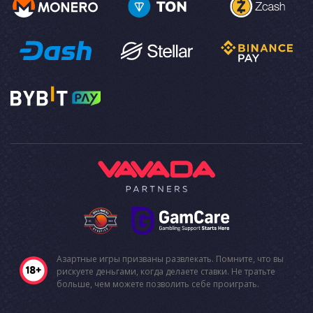
Азартные игры призваны развлекать. Помните, что вы
рискуете деньгами, когда делаете ставки. Не тратьте
больше, чем можете позволить себе проиграть.