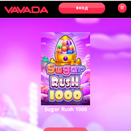
ВХОД
Sugar Rush 1000