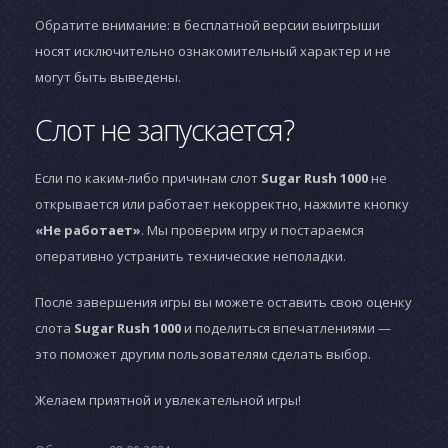
Обратите внимание: в бесплатной версии выигрыши
носят исключительно ознакомительный характер и не
могут быть выведены.
Слот не запускается?
Если по каким-либо причинам слот
Sugar Rush 1000
не
открывается или работает некорректно, нажмите кнопку
«Не работает»
. Мы проверим игру и постараемся
оперативно устранить технические неполадки.
После завершения игры вы можете оставить свою оценку
слота
Sugar Rush 1000
и поделиться впечатлениями —
это поможет другим пользователям сделать выбор.
Желаем приятной и увлекательной игры!