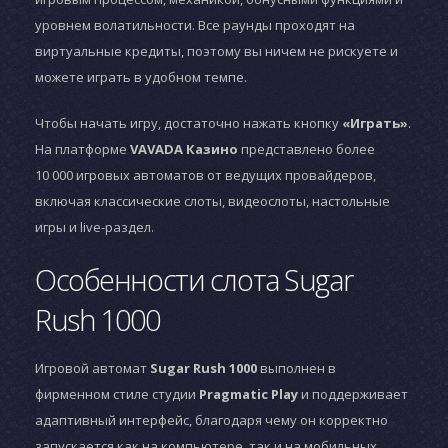
уровнем волатильности. Все раунды проходят на
виртуальные кредиты, поэтому вы ничем не рискуете и
можете играть в удобном темпе.
Чтобы начать игру, достаточно нажать кнопку
«Играть»
.
На платформе
VAVADA Казино
представлено более
10 000 игровых автоматов от ведущих провайдеров,
включая классические слоты, видеослоты, настольные
игры и live-раздел.
Особенности слота Sugar
Rush 1000
Игровой автомат
Sugar Rush 1000
выполнен в
фирменном стиле студии
Pragmatic Play
и поддерживает
адаптивный интерфейс, благодаря чему он корректно
запускается как на компьютере, так и на мобильных