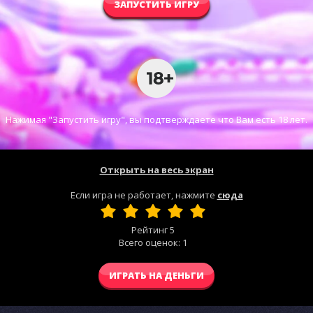
ЗАПУСТИТЬ ИГРУ
Нажимая "Запустить игру", вы подтверждаете что Вам есть 18 лет.
Открыть на весь экран
Если игра не работает, нажмите
сюда
Рейтинг
5
Всего оценок:
1
ИГРАТЬ НА ДЕНЬГИ