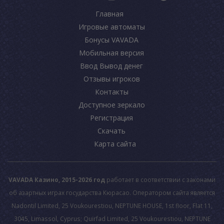
Главная
Игровые автоматы
Бонусы VAVADA
Мобильная версия
Ввод Вывод денег
Отзывы игроков
Контакты
Доступное зеркало
Регистрация
Скачать
Карта сайта
VAVADA Казино, 2015-2026 год
работает в соответствии с законами
об азартных играх государства Кюрасао. Оператором сайта является
Nadontil Limited, 25 Voukourestiou, NEPTUNE HOUSE, 1st floor, Flat 11,
3045, Limassol, Cyprus; Quirfad Limited, 25 Voukourestiou, NEPTUNE