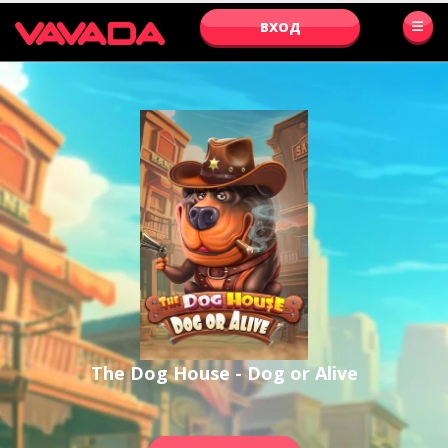
ВХОД
The Dog House - Dog or Alive