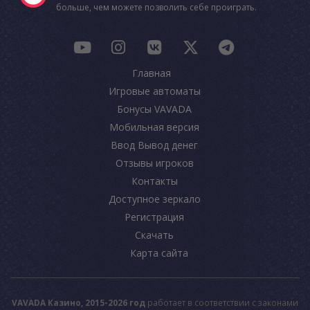
больше, чем можете позволить себе проиграть.
Главная
Игровые автоматы
Бонусы VAVADA
Мобильная версия
Ввод Вывод денег
Отзывы игроков
Контакты
Доступное зеркало
Регистрация
Скачать
Карта сайта
VAVADA Казино, 2015-2026 год
работает в соответствии с законами