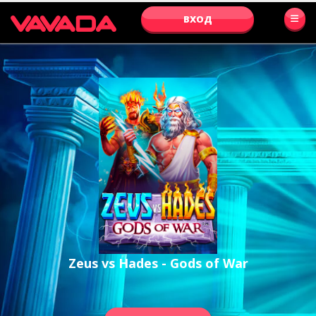
ВХОД
Zeus vs Hades - Gods of War