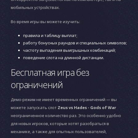
мобильных устройствах.
Во время игры вы можете изучить:
правила и таблицу выплат;
работу бонусных раундов и специальных символов;
частоту выпадения выигрышных комбинаций;
поведение слота на длинной дистанции.
Бесплатная игра без
ограничений
Демо-режим не имеет временных ограничений — вы
можете запускать слот
Zeus vs Hades - Gods of War
неограниченное количество раз. Это особенно удобно
для новых игроков, которые хотят разобраться в
механике, а также для опытных пользователей,