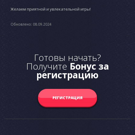
Желаем приятной и увлекательной игры!
Обновлено:
08.09.2024
Готовы начать?
Получите
Бонус за
регистрацию
РЕГИСТРАЦИЯ