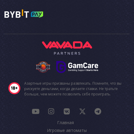
Азартные игры призваны развлекать. Помните, что вы
рискуете деньгами, когда делаете ставки. Не тратьте
больше, чем можете позволить себе проиграть.
Главная
Игровые автоматы