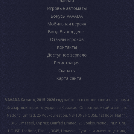
Главная
Игровые автоматы
Бонусы VAVADA
Мобильная версия
Ввод Вывод денег
Отзывы игроков
Контакты
Доступное зеркало
Регистрация
Скачать
Карта сайта
VAVADA Казино, 2015-2026 год
работает в соответствии с законами
об азартных играх государства Кюрасао. Оператором сайта является
Nadontil Limited, 25 Voukourestiou, NEPTUNE HOUSE, 1st floor, Flat 11,
3045, Limassol, Cyprus; Quirfad Limited, 25 Voukourestiou, NEPTUNE
HOUSE, 1st floor, Flat 11, 3045, Limassol, Cyprus; и имеет лицензию,