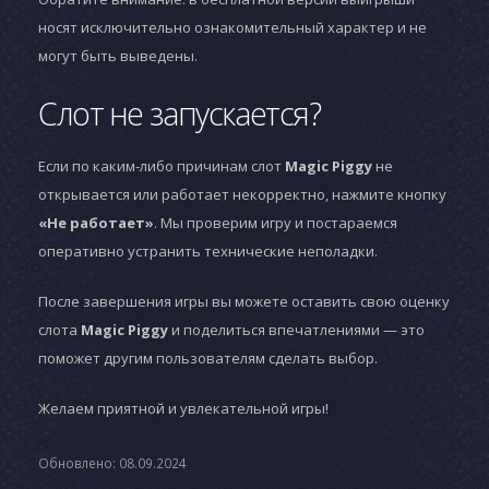
носят исключительно ознакомительный характер и не
могут быть выведены.
Слот не запускается?
Если по каким-либо причинам слот
Magic Piggy
не
открывается или работает некорректно, нажмите кнопку
«Не работает»
. Мы проверим игру и постараемся
оперативно устранить технические неполадки.
После завершения игры вы можете оставить свою оценку
слота
Magic Piggy
и поделиться впечатлениями — это
поможет другим пользователям сделать выбор.
Желаем приятной и увлекательной игры!
Обновлено:
08.09.2024