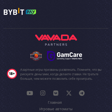
Азартные игры призваны развлекать. Помните, что вы
рискуете деньгами, когда делаете ставки. Не тратьте
больше, чем можете позволить себе проиграть.
Главная
Игровые автоматы