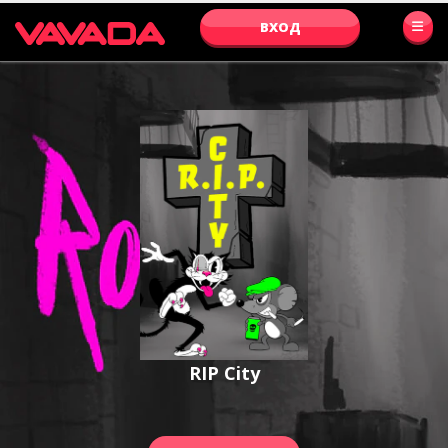
ВХОД
RIP City