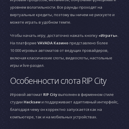
уровнем волатильности. Все раунды проходят на
виртуальные кредиты, поэтому вы ничем не рискуете и
можете играть в удобном темпе.
Чтобы начать игру, достаточно нажать кнопку
«Играть»
.
На платформе
VAVADA Казино
представлено более
10 000 игровых автоматов от ведущих провайдеров,
включая классические слоты, видеослоты, настольные
игры и live-раздел.
Особенности слота RIP City
Игровой автомат
RIP City
выполнен в фирменном стиле
студии
Hacksaw
и поддерживает адаптивный интерфейс,
благодаря чему он корректно запускается как на
компьютере, так и на мобильных устройствах.