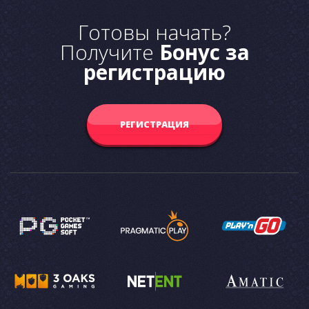
Готовы начать?
Получите
Бонус за
регистрацию
РЕГИСТРАЦИЯ