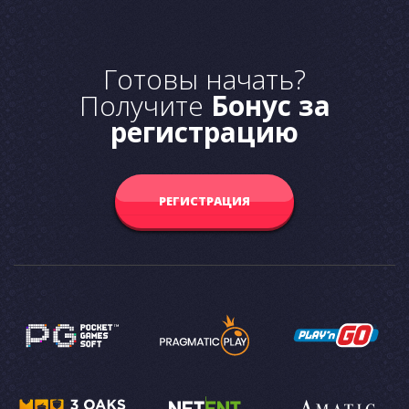
Готовы начать?
Получите
Бонус за
регистрацию
РЕГИСТРАЦИЯ