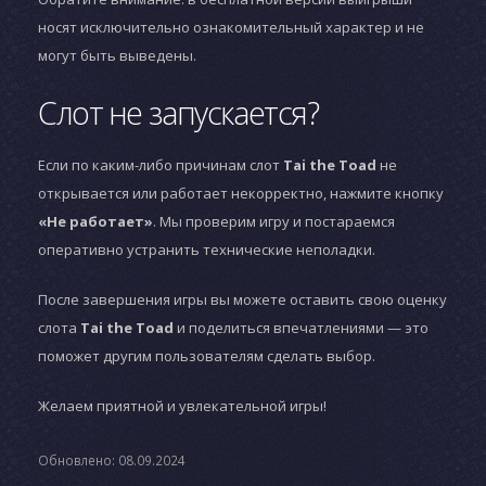
носят исключительно ознакомительный характер и не
могут быть выведены.
Слот не запускается?
Если по каким-либо причинам слот
Tai the Toad
не
открывается или работает некорректно, нажмите кнопку
«Не работает»
. Мы проверим игру и постараемся
оперативно устранить технические неполадки.
После завершения игры вы можете оставить свою оценку
слота
Tai the Toad
и поделиться впечатлениями — это
поможет другим пользователям сделать выбор.
Желаем приятной и увлекательной игры!
Обновлено:
08.09.2024