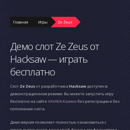
Главная
Игры
Ze Zeus
Демо слот Ze Zeus от
Hacksaw — играть
бесплатно
Слот
Ze Zeus
от разработчика
Hacksaw
доступен в
демонстрационном режиме. Вы можете запустить игру
бесплатно на сайте
VAVADA Казино
без регистрации и без
пополнения счёта.
Демо-версия позволяет полностью ознакомиться с
игровым процессом, механикой, бонусными функциями и